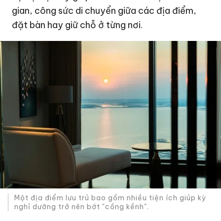
gian, công sức di chuyển giữa các địa điểm,
đặt bàn hay giữ chỗ ở từng nơi.
Một địa điểm lưu trú bao gồm nhiều tiện ích giúp kỳ
nghỉ dưỡng trở nên bớt "cồng kềnh".