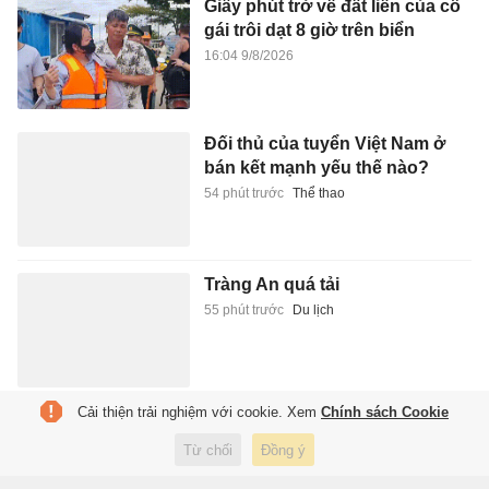
Giây phút trở về đất liền của cô
gái trôi dạt 8 giờ trên biển
16:04 9/8/2026
Đối thủ của tuyển Việt Nam ở
bán kết mạnh yếu thế nào?
54 phút trước
Thể thao
Tràng An quá tải
55 phút trước
Du lịch
Cải thiện trải nghiệm với cookie. Xem
Chính sách Cookie
CĐV Malaysia ẩu đả sau vòng
bảng ASEAN Cup
Từ chối
Đồng ý
59 phút trước
Thể thao