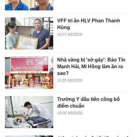
VFF tri ân HLV Phan Thanh
Hùng
16:07 9/8/2026
Nhà vàng bị 'sờ gáy': Bảo Tín
Mạnh Hải, Mi Hồng làm ăn ra
sao?
16:05 9/8/2026
Trường Y đầu tiên công bố
điểm chuẩn
16:05 9/8/2026