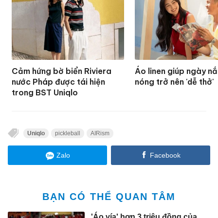
Cảm hứng bờ biển Riviera
Áo linen giúp ngày n
nước Pháp được tái hiện
nóng trở nên 'dễ thở'
trong BST Uniqlo
Uniqlo
pickleball
AIRism
Zalo
Facebook
BẠN CÓ THỂ QUAN TÂM
'Áo vía' hơn 3 triệu đồng của