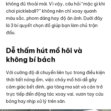
không đủ thoải mái. Vì vậy, câu hỏi “mặc gì khi
chơi pickleball?” không nên chỉ xoay quanh
màu sắc, phom dáng hay độ ăn ảnh. Dưới đây
là 3 bí quyết chọn đồ giúp bạn làm chủ trận
đấu.
Dễ thấm hút mồ hôi và
không bí bách
Với cường độ di chuyển liên tục trong điều kiện
thời tiết nóng ẩm, việc chảy mồ hôi dễ gây
cảm giác bết dính, gia tăng ma sát và cản trở
trực tiếp đến động tác xoay vai, vươn tay cứu
bóng hay nhịp xử lý trên sân.