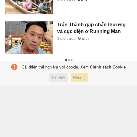
Trấn Thành gặp chấn thương
và cục diện ở Running Man
3 giờ trước
Giải trí
Cải thiện trải nghiệm với cookie. Xem
Chính sách Cookie
Từ chối
Đồng ý
Tạp chí điện tử Tri Thức
Cơ quan chủ quản: Hội Xuất bản Việt Nam
Giấy phép báo chí: số 75/GP-BTTTT và số 442/GP-BTTTT do Bộ Thông tin
và Truyền thông cấp ngày 26/02/2020 và ngày 29/11/2023
Tổng biên tập: Lâm Quang Hiếu
Trụ sở: Tầng 10, D29 Phạm Văn Bạch, phường Cầu Giấy, Hà Nội
HOTLINE:
0931.222.666
toasoan@znews.vn
©
Toàn bộ bản quyền thuộc Tri Thức