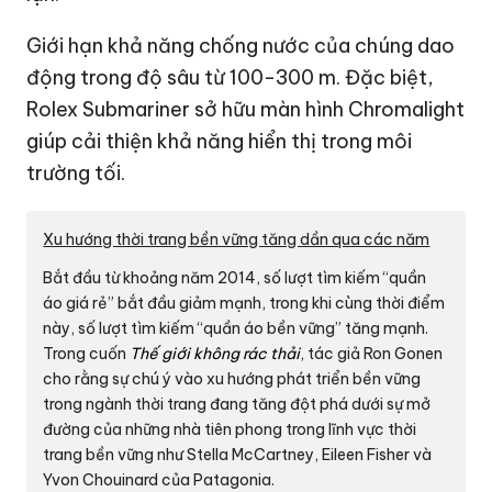
Giới hạn khả năng chống nước của chúng dao
động trong độ sâu từ 100-300 m. Đặc biệt,
Rolex Submariner sở hữu màn hình Chromalight
giúp cải thiện khả năng hiển thị trong môi
trường tối.
Xu hướng thời trang bền vững tăng dần qua các năm
Bắt đầu từ khoảng năm 2014, số lượt tìm kiếm “quần
áo giá rẻ” bắt đầu giảm mạnh, trong khi cùng thời điểm
này, số lượt tìm kiếm “quần áo bền vững” tăng mạnh.
Trong cuốn
Thế giới không rác thải
, tác giả Ron Gonen
cho rằng sự chú ý vào xu hướng phát triển bền vững
trong ngành thời trang đang tăng đột phá dưới sự mở
đường của những nhà tiên phong trong lĩnh vực thời
trang bền vững như Stella McCartney, Eileen Fisher và
Yvon Chouinard của Patagonia.