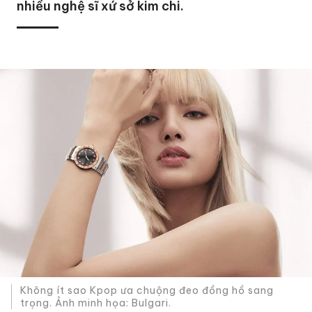
nhiều nghệ sĩ xứ sở kim chi.
Không ít sao Kpop ưa chuộng đeo đồng hồ sang
trọng. Ảnh minh họa: Bulgari.