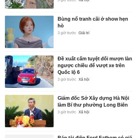
3 giờ trước
Xã hội
Bùng nổ tranh cãi ở show hẹn
hò
3 giờ trước
Giải trí
Đề xuất cấm tuyệt đối mượn làn
ngược chiều để vượt xe trên
Quốc lộ 6
3 giờ trước
Xã hội
Giám đốc Sở Xây dựng Hà Nội
làm Bí thư phường Long Biên
3 giờ trước
Xã hội
Bán tải điện Ford Fathom có giá