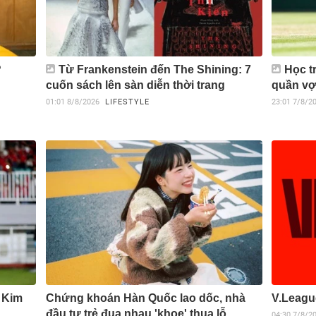
?
Từ Frankenstein đến The Shining: 7
Học t
cuốn sách lên sàn diễn thời trang
quần vợt
01:01
8/8/2026
LIFESTYLE
23:01
7/8/2
V Kim
Chứng khoán Hàn Quốc lao dốc, nhà
V.Leagu
đầu tư trẻ đua nhau 'khoe' thua lỗ
04:30
7/8/2