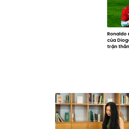
Ronaldo 
của Diog
trận thắ