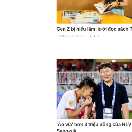
Gen Z bị hiểu lầm 'lười đọc sách'
02:34
8/8/2026
LIFESTYLE
'Áo vía' hơn 3 triệu đồng của HL
Sang-sik