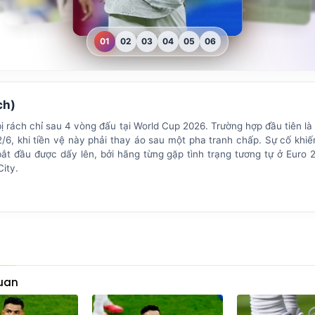
01
02
03
04
05
06
ch)
 rách chỉ sau 4 vòng đấu tại World Cup 2026. Trường hợp đầu tiên là
6, khi tiền vệ này phải thay áo sau một pha tranh chấp. Sự cố khiế
t đầu được dấy lên, bởi hãng từng gặp tình trạng tương tự ở Euro 
City.
quan