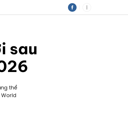
i sau
2026
ãng thể
i World