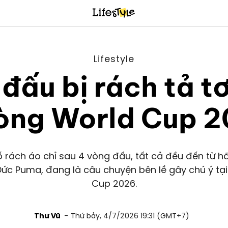
Lifestyle
 đấu bị rách tả tơ
òng World Cup 
ố rách áo chỉ sau 4 vòng đấu, tất cả đều đến từ h
ức Puma, đang là câu chuyện bên lề gây chú ý tạ
Cup 2026.
Thư Vũ
Thứ bảy, 4/7/2026 19:31 (GMT+7)