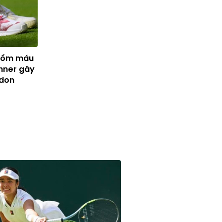
huốm máu
inner gây
edon