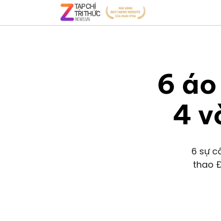
6 áo
4 v
6 sự c
thao Đ