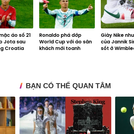
mặc áo số 21
Ronaldo phá dớp
Giày Nike n
o Jota sau
World Cup với áo sân
của Jannik S
ng Croatia
khách mới toanh
sốt ở Wimbl
BẠN CÓ THỂ QUAN TÂM