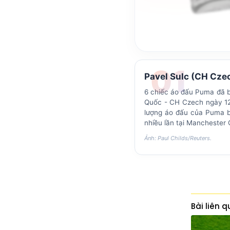
01
Pavel Sulc (CH Cze
6 chiếc áo đấu Puma đã bị
Quốc - CH Czech ngày 12/
lượng áo đấu của Puma bắ
nhiều lần tại Manchester 
Ảnh: Paul Childs/Reuters.
Bài liên 