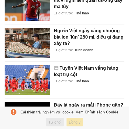
tra vì nghi liên quan đường dây
ma túy
11 giờ trước
Thể thao
Người Việt ngày càng chuộng
bia lon 'lùn' 250 ml, điều gì đang
xảy ra?
11 giờ trước
Kinh doanh
Tuyển Việt Nam vắng hàng
loạt trụ cột
11 giờ trước
Thể thao
Đây là ngày ra mắt iPhone gập?
11 giờ trước
Công nghệ
Cải thiện trải nghiệm với cookie. Xem
Chính sách Cookie
Từ chối
Đồng ý