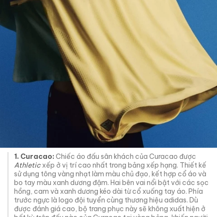
1. Curacao:
Chiếc áo đấu sân khách của Curacao được
Athletic
xếp ở vị trí cao nhất trong bảng xếp hạng. Thiết kế
sử dụng tông vàng nhạt làm màu chủ đạo, kết hợp cổ áo và
bo tay màu xanh dương đậm. Hai bên vai nổi bật với các sọc
hồng, cam và xanh dương kéo dài từ cổ xuống tay áo. Phía
trước ngực là logo đội tuyển cùng thương hiệu adidas. Dù
được đánh giá cao, bộ trang phục này sẽ không xuất hiện ở