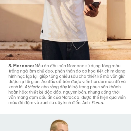
3. Morocco:
Mẫu áo đấu của Morocco sử dụng tông màu
trắng ngà làm chủ đạo, phần thân áo có họa tiết chìm dạng
hình học lặp lại, giúp tăng chiều sâu cho thiết kế mà vẫn giữ
được sự tối giản. Áo đấu cổ tròn được viền hai dải màu đỏ và
xanh lá.
Athletic
cho rằng đây là bộ trang phục sân khách
hoàn hảo: thiết kế độc đáo, nguyên bản, nhưng đồng thời
vẫn mang đậm dấu ấn của Morocco, được thể hiện qua viền
màu đỏ đậm và xanh lá cây kinh điển. Ảnh:
Puma.