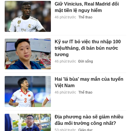
Giữ Vinicius, Real Madrid đối
mặt tiền lệ nguy hiểm
46 phút trước
Thể thao
Kỹ sư IT bỏ việc thu nhập 100
triệu/tháng, đi bán bún nước
tương
46 phút trước
Đời sống
Hai 'lá bùa' may mắn của tuyển
Việt Nam
46 phút trước
Thể thao
Địa phương nào sẽ giảm nhiều
đầu mối trường công nhất?
53 phút trước
Giáo dục