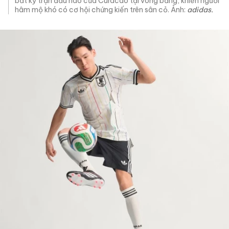
bất kỳ trận đấu nào của Curacao tại vòng bảng, khiến người
hâm mộ khó có cơ hội chứng kiến trên sân cỏ. Ảnh:
adidas.