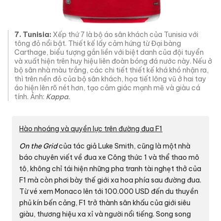
7. Tunisia:
Xếp thứ 7 là bộ áo sân khách của Tunisia với
tông đỏ nổi bật. Thiết kế lấy cảm hứng từ Đại bàng
Carthage, biểu tượng gắn liền với biệt danh của đội tuyển
và xuất hiện trên huy hiệu liên đoàn bóng đá nước này. Nếu ở
bộ sân nhà màu trắng, các chi tiết thiết kế khá khó nhận ra,
thì trên nền đỏ của bộ sân khách, họa tiết lông vũ ở hai tay
áo hiện lên rõ nét hơn, tạo cảm giác mạnh mẽ và giàu cá
tính. Ảnh:
Kappa.
Hào nhoáng và quyền lực trên đường đua F1
On the Grid
của tác giả Luke Smith, cũng là một nhà
báo chuyên viết về đua xe Công thức 1 và thể thao mô
tô, không chỉ tái hiện những pha tranh tài nghẹt thở của
F1 mà còn phơi bày thế giới xa hoa phía sau đường đua.
Từ vé xem Monaco lên tới
100.000 USD
đến du thuyền
phủ kín bến cảng, F1 trở thành sân khấu của giới siêu
giàu, thương hiệu xa xỉ và người nổi tiếng. Song song