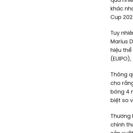
khác nha
Cup 202
Tuy nhiê
Marius D
hiệu thể
(EUIPO),
Thông qu
cho rằng
bóng 4 m
biệt so 
Thương h
chính th