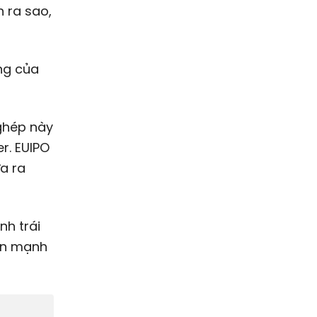
n ra sao,
ng của
 ghép này
r. EUIPO
a ra
nh trái
hấn mạnh