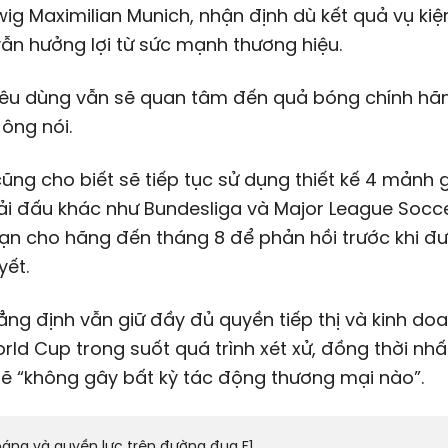
ig Maximilian Munich, nhận định dù kết quả vụ kiệ
ẫn hưởng lợi từ sức mạnh thương hiệu.
tiêu dùng vẫn sẽ quan tâm đến quả bóng chính hã
 ông nói.
ũng cho biết sẽ tiếp tục sử dụng thiết kế 4 mảnh
ải đấu khác như Bundesliga và Major League Socce
ạn cho hãng đến tháng 8 để phản hồi trước khi đư
yết.
ng định vẫn giữ đầy đủ quyền tiếp thị và kinh doa
ld Cup trong suốt quá trình xét xử, đồng thời n
sẽ “không gây bất kỳ tác động thương mại nào”.
áng và quyền lực trên đường đua F1