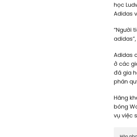
học Ludw
Adidas v
“Người 
adidas”,
Adidas c
ở các gi
đã gia h
phán qu
Hãng khẳ
bóng Wor
vụ việc 
Hào nho