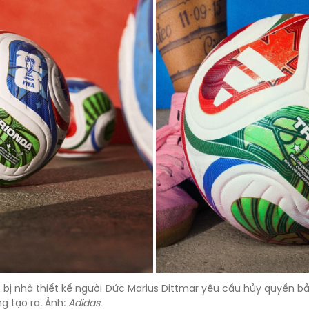
ị nhà thiết kế người Đức Marius Dittmar yêu cầu hủy quyền bảo 
g tạo ra. Ảnh:
Adidas.