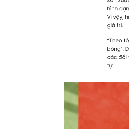
sản xuất
hình dạn
Vì vậy, 
giá trị.
“Theo tô
bóng”, D
các đối 
tự.