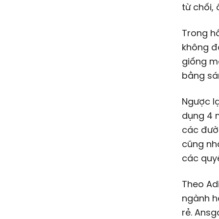
từ chối,
Trong hồ
không đá
giống m
bằng sá
Ngược lạ
dụng 4 
các đườn
cũng nh
các quyề
Theo Adi
ngành h
rẻ. Ansg