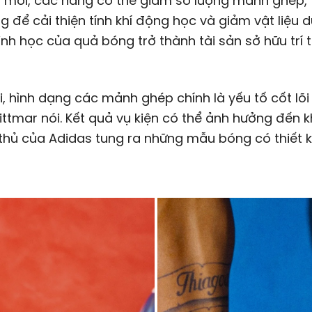
 mới, các hãng có thể giảm số lượng mảnh ghép, 
g để cải thiện tính khí động học và giảm vật liệu d
hình học của quả bóng trở thành tài sản sở hữu trí 
i, hình dạng các mảnh ghép chính là yếu tố cốt lõ
ittmar nói. Kết quả vụ kiện có thể ảnh hưởng đến 
thủ của Adidas tung ra những mẫu bóng có thiết 