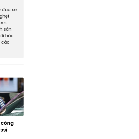
ề đua xe
nghẹt
xem
nh sân
với hào
g các
 công
ssi