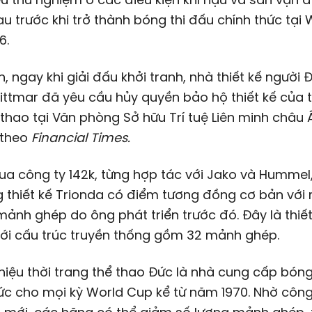
u trước khi trở thành bóng thi đấu chính thức tại
6
.
n, ngay khi giải đấu khởi tranh, nhà thiết kế người 
ittmar đã yêu cầu hủy quyền bảo hộ thiết kế của
 thao tại Văn phòng Sở hữu Trí tuệ Liên minh châu 
 theo
Financial Times.
a công ty 142k, từng hợp tác với Jako và Hummel,
 thiết kế Trionda có điểm tương đồng cơ bản với
ảnh ghép do ông phát triển trước đó. Đây là thiế
với cấu trúc truyền thống gồm 32 mảnh ghép.
iệu thời trang thể thao Đức là nhà cung cấp bóng
ức cho mọi kỳ World Cup kể từ năm 1970. Nhờ côn