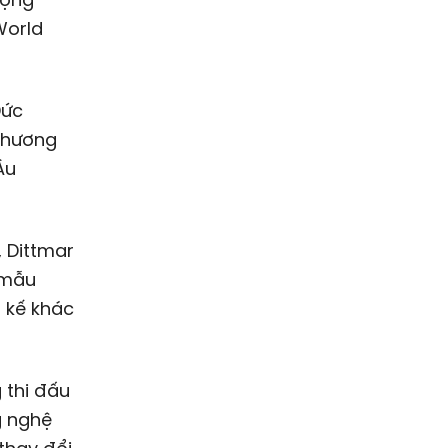
World
Đức
 thương
Âu
 Dittmar
 mẫu
t kế khác
 thi đấu
g nghệ