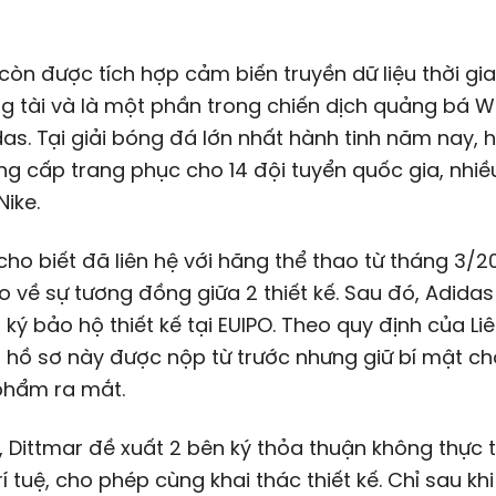
còn được tích hợp cảm biến truyền dữ liệu thời gi
g tài và là một phần trong chiến dịch quảng bá 
as. Tại giải bóng đá lớn nhất hành tinh năm nay, 
g cấp trang phục cho 14 đội tuyển quốc gia, nhiề
Nike.
cho biết đã liên hệ với hãng thể thao từ tháng 3/
 về sự tương đồng giữa 2 thiết kế. Sau đó, Adida
ký bảo hộ thiết kế tại EUIPO. Theo quy định của Li
 hồ sơ này được nộp từ trước nhưng giữ bí mật c
phẩm ra mắt.
 Dittmar đề xuất 2 bên ký thỏa thuận không thực 
rí tuệ, cho phép cùng khai thác thiết kế. Chỉ sau kh