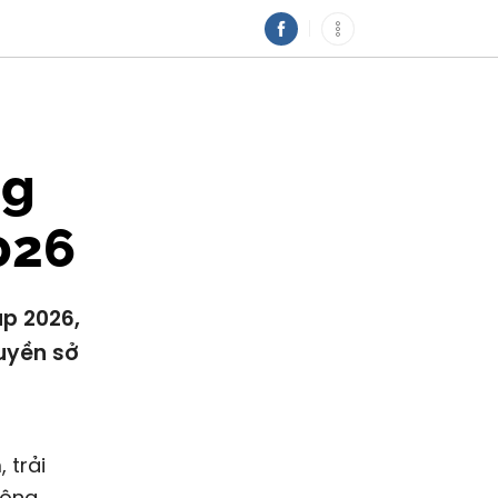
ng
026
up 2026,
quyền sở
 trải
động