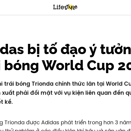
das bị tố đạo ý tưở
i bóng World Cup 2
i trái bóng Trionda chính thức lăn tại World C
 xuất phải đối mặt với vụ kiện liên quan đến 
t kế.
g Trionda được Adidas phát triển trong hơn 3 năm,
u thử nghiệm ở các điều kiện khí hậu và sân vận 