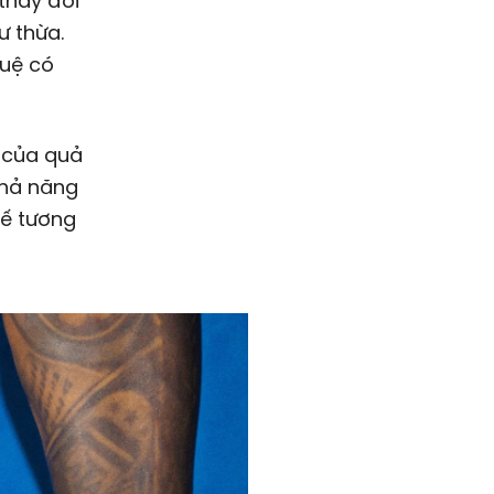
thay đổi
ư thừa.
tuệ có
i của quả
khả năng
kế tương