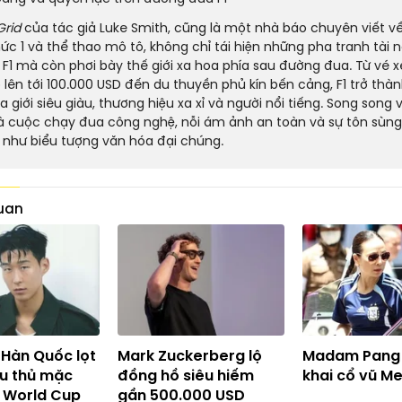
Grid
của tác giả Luke Smith, cũng là một nhà báo chuyên viết v
ức 1 và thể thao mô tô, không chỉ tái hiện những pha tranh tài 
 F1 mà còn phơi bày thế giới xa hoa phía sau đường đua. Từ vé 
lên tới
100.000 USD
đến du thuyền phủ kín bến cảng, F1 trở thà
 giới siêu giàu, thương hiệu xa xỉ và người nổi tiếng. Song song 
à cuộc chạy đua công nghệ, nỗi ám ảnh an toàn và sự tôn sùn
 như biểu tượng văn hóa đại chúng.
quan
 Hàn Quốc lọt
Mark Zuckerberg lộ
Madam Pang
ầu thủ mặc
đồng hồ siêu hiếm
khai cổ vũ Me
 World Cup
gần 500.000 USD