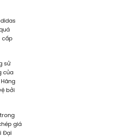
adidas
 quá
n cấp
g sử
g của
. Hãng
ệ bởi
 trong
chép giá
i Đại