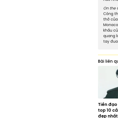
On the 
Công th
thở của
Monaco 
khấu của
quang l
tay đua
Bài liên 
Tiền đạo
top 10 c
đẹp nhất