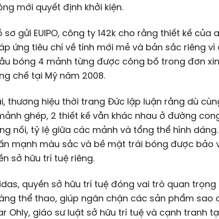
 ông mới quyết định khởi kiện.
 sơ gửi EUIPO, công ty 142k cho rằng thiết kế của 
p ứng tiêu chí về tính mới mẻ và bản sắc riêng vì
ẫu bóng 4 mảnh từng được công bố trong đơn xi
ng chế tại Mỹ năm 2008.
i, thương hiệu thời trang Đức lập luận rằng dù cùn
mảnh ghép, 2 thiết kế vẫn khác nhau ở đường con
g nối, tỷ lệ giữa các mảnh và tổng thể hình dáng
ấn mạnh màu sắc và bề mặt trái bóng được bảo v
n sở hữu trí tuệ riêng.
das, quyền sở hữu trí tuệ đóng vai trò quan trọng
àng thể thao, giúp ngăn chặn các sản phẩm sao 
ar Ohly, giáo sư luật sở hữu trí tuệ và cạnh tranh tạ