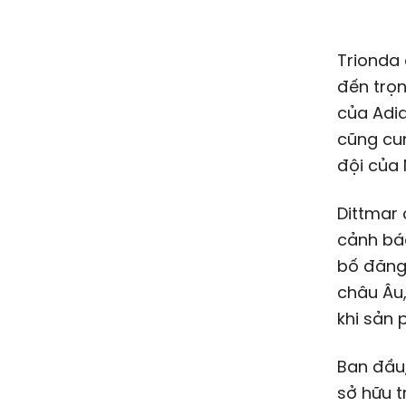
Trionda 
đến trọn
của Adid
cũng cun
đội của 
Dittmar 
cảnh báo
bố đăng 
châu Âu,
khi sản 
Ban đầu,
sở hữu t