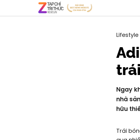
Lifestyle
Adi
trá
Ngay kh
nhà sản
hữu thiế
Trái bón
qua nhiề