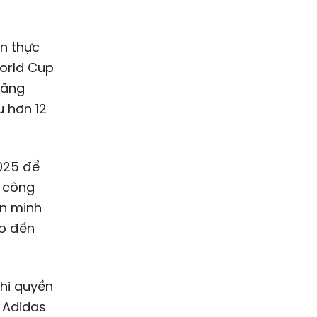
an thực
World Cup
hãng
u hơn 12
2025 để
s công
ên minh
ho đến
thi quyền
i Adidas