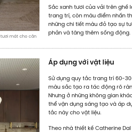
Sắc xanh tươi của vải trên ghế 
trang trí, còn màu điểm nhấn th
những chi tiết màu đỏ tạo sự t
phản và tăng thêm sống động.
 tươi mát cho căn
Áp dụng với vật liệu
Sử dụng quy tắc trang trí 60-30
màu sắc tạo ra tác động rõ ràn
Nhưng ở những không gian khác
thể vận dụng sáng tạo và áp d
tắc này cho vật liệu.
Theo nhà thiết kế Catherine Dal