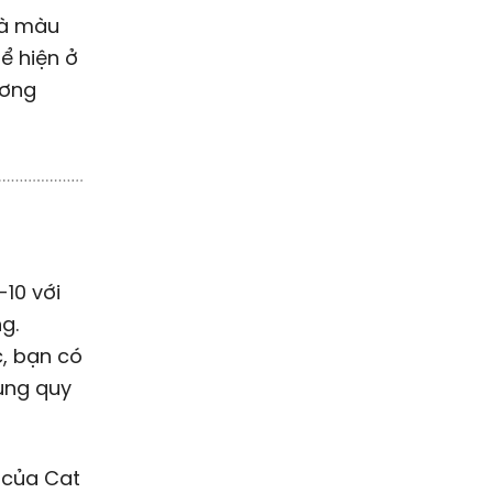
là màu
ể hiện ở
ương
-10 với
g.
, bạn có
ụng quy
 của Cat