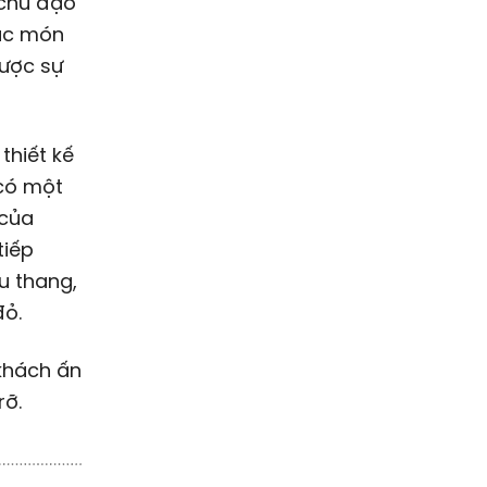
chủ đạo
ác món
được sự
thiết kế
 có một
 của
tiếp
u thang,
đỏ.
khách ấn
rỡ.