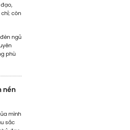
 đạo,
chỉ; còn
 đèn ngủ
xuyên
ng phù
n nền
của mình
àu sắc