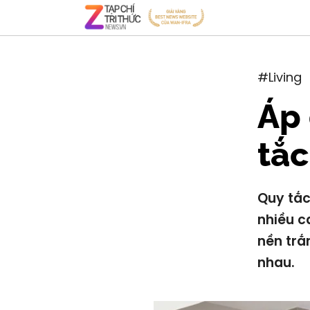
#Living
Áp
tắc
Quy tắc
nhiều c
nền trắ
nhau.