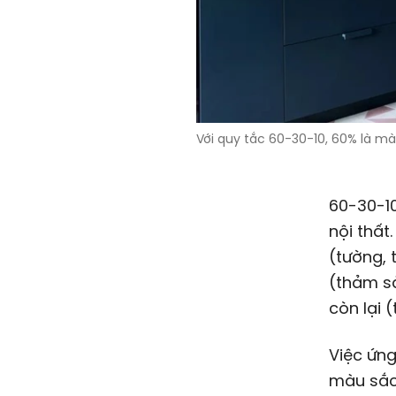
Với quy tắc 60-30-10, 60% là mà
60-30-1
nội thất
(tường, 
(thảm sà
còn lại (
Việc ứng
màu sắc 