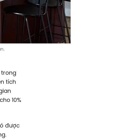
n.
 trong
n tích
gian
 cho 10%
có được
ng.