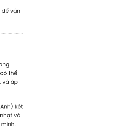
c
để vận
ang
 có thể
t và áp
(Anh) kết
 nhạt và
 mình.