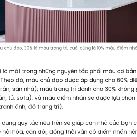
u chủ đạo, 30% là màu trang trí, cuối cùng là 10% màu điểm nhấ
0 là một trong những nguyên tắc phối màu cơ bản
. Theo đó, màu chủ đạo được áp dụng cho 60% diệ
trần, sàn nhà); màu trang trí dành cho 30% không 
n, tủ, sofa); và màu điểm nhấn sẽ được lựa chọn
tranh ảnh, đồ trang trí).
 dụng quy tắc nêu trên sẽ giúp căn nhà của bạn 
hài hòa, cân đối, đồng thời vẫn có điểm nhấn riê