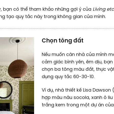
, bạn có thể tham khảo những gợi ý của
Living et
g tạo quy tắc này trong không gian của mình.
Chọn tông đất
Nếu muốn căn nhà của mình m
cảm giác bình yên, êm dịu, bạn
chọn ba tông màu đất, thực vậ
dụng quy tắc 60-30-10.
Ví dụ, nhà thiết kế Lisa Dawson 
hợp màu nâu socola, xanh ô liu
trắng kem trong một dự án của