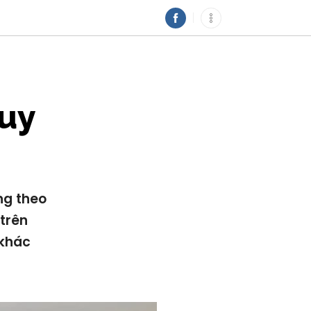
uy
ng theo
trên
 khác