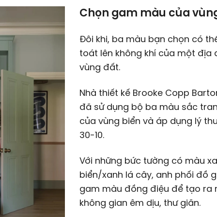
Chọn gam màu của vùng
Đôi khi, ba màu bạn chọn có th
toát lên không khí của một địa 
vùng đất.
Nhà thiết kế Brooke Copp Barto
đã sử dụng bộ ba màu sắc tra
của vùng biển và áp dụng lý th
30-10.
Với những bức tường có màu x
biển/xanh lá cây, anh phối đồ 
gam màu đồng điệu để tạo ra
không gian êm dịu, thư giãn.