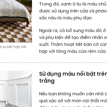
Trong đó, xanh ô liu là màu chủ
được sử dụng trên cửa và phào 
sắc nâu là màu phụ đạo.
Ngoài ra, cô bổ sung màu đỏ ở
và phụ kiện để tạo điểm nhấn 
suốt. Thảm hoạt tiết bàn cờ cũ
 sự kết hợp hài
hợp với tông màu của rèm cửa.
Sử dụng màu nổi bật trê
trắng
Nếu bạn không muốn căn nhà 
quá sặc sỡ với món nội thất m