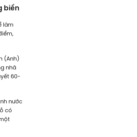
 biển
ể làm
điểm,
n (Anh)
ng nhã
uyết 60-
anh nước
gỗ có
 một