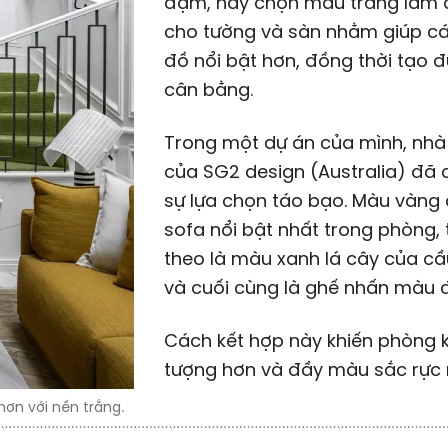
đậm, hãy chọn màu trắng làm 
cho tường và sàn nhằm giúp c
đồ nổi bật hơn, đồng thời tạo 
cân bằng.
Trong một dự án của mình, nhà 
của SG2 design (Australia) đã
sự lựa chọn táo bạo. Màu vàng
sofa nổi bật nhất trong phòng, 
theo là màu xanh lá cây của cầ
và cuối cùng là ghế nhấn màu 
Cách kết hợp này khiến phòng 
tượng hơn và đầy màu sắc rực 
hơn với nền trắng.