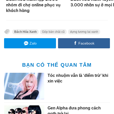
nhóm đi chợ online phục vụ
3.000 nhân sự ở mọi l
khách hàng
Bách Hóa Xanh
Góp bàn chải cũ
dựng tương lai xanh
Zalo
Facebook
BẠN CÓ THỂ QUAN TÂM
Tóc nhuộm vẫn là ‘điểm trừ’ khi
xin việc
Gen Alpha đưa phong cách
goth trở lại