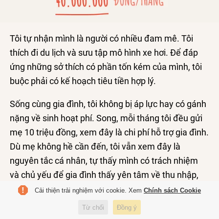
Tôi tự nhận mình là người có nhiều đam mê. Tôi
thích đi du lịch và sưu tập mô hình xe hơi. Để đáp
ứng những sở thích có phần tốn kém của mình, tôi
buộc phải có kế hoạch tiêu tiền hợp lý.
Sống cùng gia đình, tôi không bị áp lực hay có gánh
nặng về sinh hoạt phí. Song, mỗi tháng tôi đều gửi
mẹ 10 triệu đồng, xem đây là chi phí hỗ trợ gia đình.
Dù mẹ không hề cần đến, tôi vẫn xem đây là
nguyên tắc cá nhân, tự thấy mình có trách nhiệm
và chủ yếu để gia đình thấy yên tâm về thu nhập,
công việc của tôi.
Cải thiện trải nghiệm với cookie. Xem
Chính sách Cookie
Từ chối
Đồng ý
Hiện tại, mỗi tháng tôi còn lại 30 triệu đồng. Trong