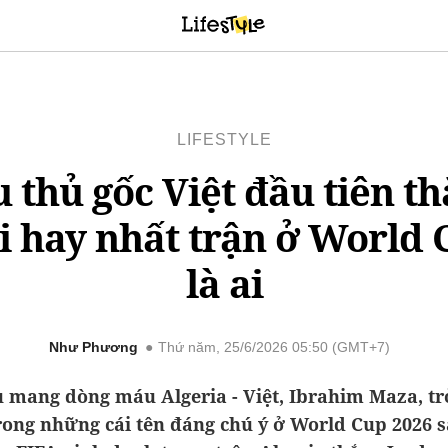
LIFESTYLE
 thủ gốc Việt đầu tiên t
ải hay nhất trận ở World 
là ai
Như Phương
Thứ năm, 25/6/2026 05:50 (GMT+7)
 mang dòng máu Algeria - Việt, Ibrahim Maza, t
rong những cái tên đáng chú ý ở World Cup 2026 s