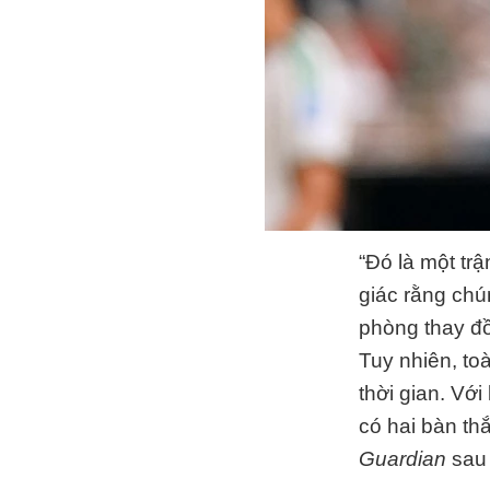
“Đó là một tr
giác rằng chún
phòng thay đồ
Tuy nhiên, to
thời gian. Với
có hai bàn thắ
Guardian
sau