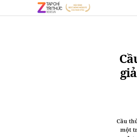
Cầu
gi
Cầu thủ
một t