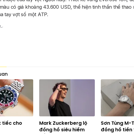
i màu có giá khoảng
43.600 USD
, thể hiện tinh thần thể tha
a tay vợt số một ATP.
_.
quan
 tiếc cho
Mark Zuckerberg lộ
Sơn Tùng M-
đồng hồ siêu hiếm
đồng hồ tiền 