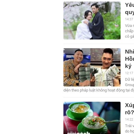
Yêu
quy
14:37
Vừa n
chấp 
cô gá
Nh
Hồn
ký
12:17
Dữ li
Grou
diện theo pháp luật không hoạt động tại đị
Xúp
rô
14:22
Trái 
do họ