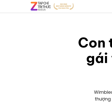
Con 
gái
Wimbled
thượng 