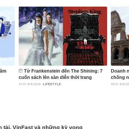
năm
Từ Frankenstein đến The Shining: 7
Doanh n
cuốn sách lên sàn diễn thời trang
chống n
01:01
8/8/2026
LIFESTYLE
05:01
8/8/2
 tải, VinFast và những kỳ vọng