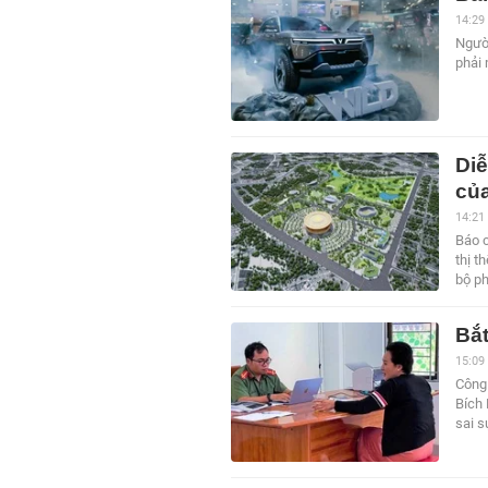
14:29
Người
phải
Diễ
củ
14:21
Báo c
thị t
bộ ph
Bắ
15:09
Công 
Bích 
sai s