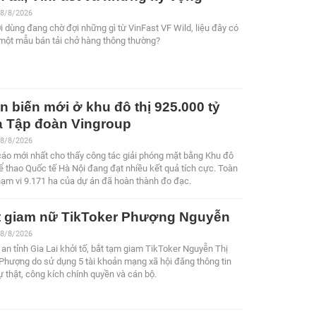
 8/8/2026
 dùng đang chờ đợi những gì từ VinFast VF Wild, liệu đây có
 một mẫu bán tải chở hàng thông thường?
n biến mới ở khu đô thị 925.000 tỷ
a Tập đoàn Vingroup
 8/8/2026
áo mới nhất cho thấy công tác giải phóng mặt bằng Khu đô
hể thao Quốc tế Hà Nội đang đạt nhiều kết quả tích cực. Toàn
ạm vi 9.171 ha của dự án đã hoàn thành đo đạc.
t giam nữ TikToker Phượng Nguyễn
 8/8/2026
an tỉnh Gia Lai khởi tố, bắt tạm giam TikToker Nguyễn Thị
Phượng do sử dụng 5 tài khoản mạng xã hội đăng thông tin
ự thật, công kích chính quyền và cán bộ.