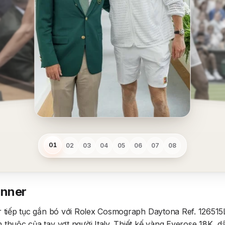
01
02
03
04
05
06
07
08
inner
r tiếp tục gắn bó với Rolex Cosmograph Daytona Ref. 12651
thuộc của tay vợt người Italy. Thiết kế vàng Everose 18K, d