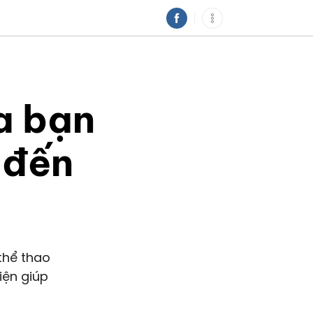
a bạn
 đến
thể thao
iện giúp