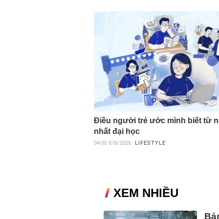
Điều người trẻ ước mình biết từ 
nhất đại học
04:00
8/8/2026
LIFESTYLE
XEM NHIỀU
Bán