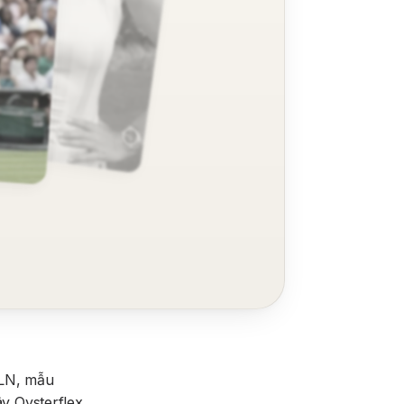
5LN, mẫu
ây Oysterflex