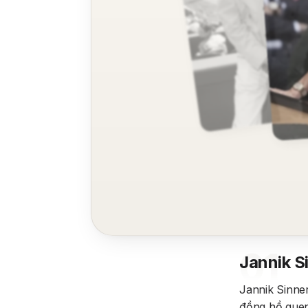
01
Jannik S
Jannik Sinne
đồng hồ quen 