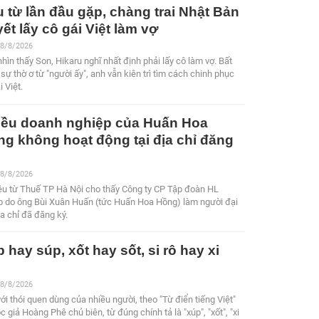
 từ lần đầu gặp, chàng trai Nhật Bản
ết lấy cô gái Việt làm vợ
 8/8/2026
hìn thấy Son, Hikaru nghĩ nhất định phải lấy cô làm vợ. Bất
sự thờ ơ từ "người ấy", anh vẫn kiên trì tìm cách chinh phục
i Việt.
iều doanh nghiệp của Huấn Hoa
g không hoạt động tại địa chỉ đăng
 8/8/2026
ệu từ Thuế TP Hà Nội cho thấy Công ty CP Tập đoàn HL
p do ông Bùi Xuân Huấn (tức Huấn Hoa Hồng) làm người đại
a chỉ đã đăng ký.
 hay súp, xốt hay sốt, si rô hay xi
?
 8/8/2026
với thói quen dùng của nhiều người, theo "Từ điển tiếng Việt"
c giả Hoàng Phê chủ biên, từ đúng chính tả là "xúp", "xốt", "xi