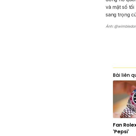
và mặt số tố
sang trọng củ
Ảnh: @wimbledon
Bài liên 
Fan Rolex
'Pepsi'