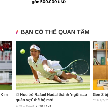
gần 500.000 USD
BẠN CÓ THỂ QUAN TÂM
V Kim
Học trò Rafael Nadal thành 'ngôi sao
Gen Z bị
quần vợt' thế hệ mới
02:34
8/8/2
23:01
7/8/2026
LIFESTYLE