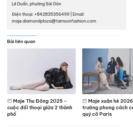
Lê Duẩn, phường Sài Gòn
Điện thoại: +842835356499 | Email:
maje.diamondplaza@tamsonfashion.com
Bài liên quan
Maje Thu Đông 2025 -
Maje xuân hè 2026
cuộc đối thoại giữa 2 thành
trường phong cách c
phố
quý cô Paris