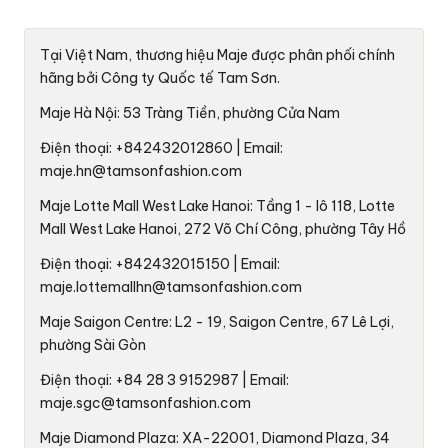
Tại Việt Nam, thương hiệu Maje được phân phối chính
hãng bởi Công ty Quốc tế Tam Sơn.
Maje Hà Nội: 53 Tràng Tiền, phường Cửa Nam
Điện thoại: +842432012860 | Email:
maje.hn@tamsonfashion.com
Maje Lotte Mall West Lake Hanoi: Tầng 1 - lô 118, Lotte
Mall West Lake Hanoi, 272 Võ Chí Công, phường Tây Hồ
Điện thoại: +842432015150 | Email:
maje.lottemallhn@tamsonfashion.com
Maje Saigon Centre: L2 - 19, Saigon Centre, 67 Lê Lợi,
phường Sài Gòn
Điện thoại: +84 28 3 9152987 | Email:
maje.sgc@tamsonfashion.com
Maje Diamond Plaza: XA-22001, Diamond Plaza, 34