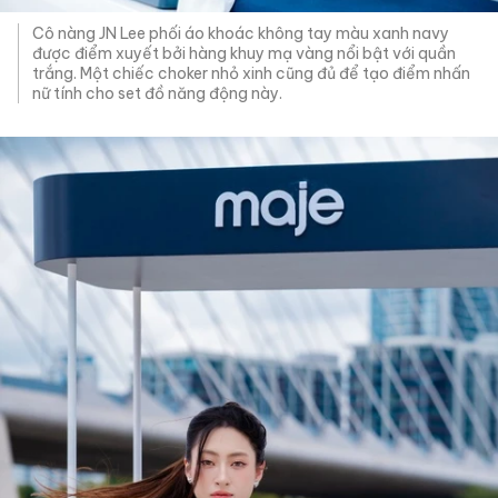
Cô nàng JN Lee phối áo khoác không tay màu xanh navy
được điểm xuyết bởi hàng khuy mạ vàng nổi bật với quần
trắng. Một chiếc choker nhỏ xinh cũng đủ để tạo điểm nhấn
nữ tính cho set đồ năng động này.