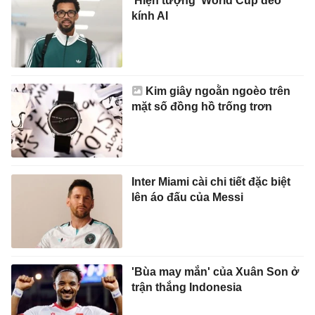
'Hiện tượng' World Cup đeo
kính AI
Kim giây ngoằn ngoèo trên
mặt số đồng hồ trống trơn
Inter Miami cài chi tiết đặc biệt
lên áo đấu của Messi
'Bùa may mắn' của Xuân Son ở
trận thắng Indonesia