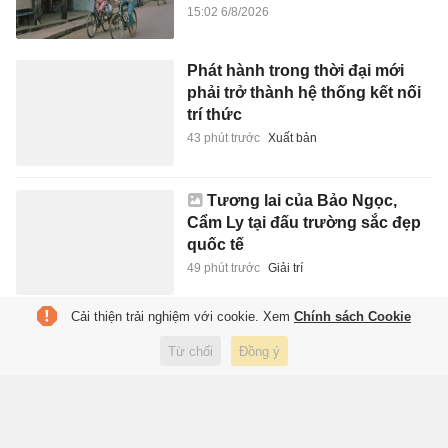
15:02 6/8/2026
Phát hành trong thời đại mới
phải trở thành hệ thống kết nối
trí thức
43 phút trước
Xuất bản
Tương lai của Bảo Ngọc,
Cẩm Ly tại đấu trường sắc đẹp
quốc tế
49 phút trước
Giải trí
Cải thiện trải nghiệm với cookie. Xem
Chính sách Cookie
Hai anh em gốc Việt được chú ý
vì nói tiếng Quảng Bình trôi
Từ chối
Đồng ý
chảy
50 phút trước
Đời sống