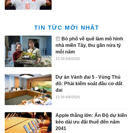
TIN TỨC MỚI NHẤT
Bỏ phố về quê làm mô hình
nhà miền Tây, thu gần nửa tỷ
mỗi năm
15:39 6/8/2026
Dự án Vành đai 5 - Vùng Thủ
đô: Phải kiểm soát đầu cơ đất
đai
15:36 6/8/2026
Apple thắng lớn: Ấn Độ dự kiến
kéo dài ưu đãi thuế đến năm
2041