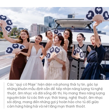
Các “quý cô Maje” hiện diện với phong thái tự tin, gác lại
những khuôn mẫu định sẵn để tiếp nhận năng lượng từ nghệ
thuật, âm nhạc và đời sống đô thị. Họ mang theo năng lượng
nguyên bản từ các lĩnh vực thời trang, nghệ thuật, âm nhạc
sôi động, mang đến những gợi ý hoàn hảo cho tủ đồ giữa
cảm hứng hàng hải và nét lãng mạn thanh thoát.