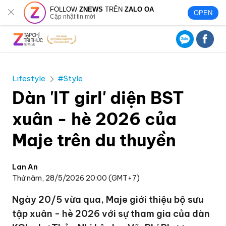
FOLLOW
ZNEWS
TRÊN
ZALO OA
OPEN
Cập nhật tin mới
Lifestyle
#Style
Dàn 'IT girl' diện BST
xuân - hè 2026 của
Maje trên du thuyền
Lan An
Thứ năm, 28/5/2026 20:00 (GMT+7)
Ngày 20/5 vừa qua, Maje giới thiệu bộ sưu
tập xuân - hè 2026 với sự tham gia của dàn