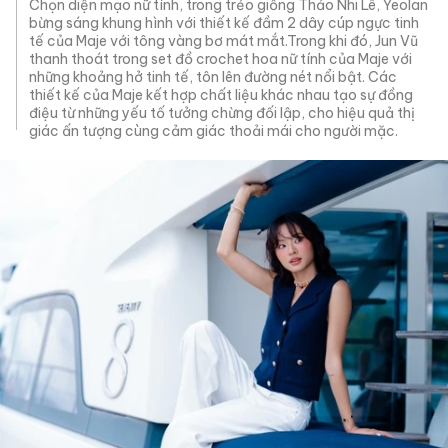
Chọn diện mạo nữ tính, trong trẻo giống Thảo Nhi Lê, Yeolan
bừng sáng khung hình với thiết kế đầm 2 dây cúp ngực tinh
tế của Maje với tông vàng bơ mát mắt.Trong khi đó, Jun Vũ
thanh thoát trong set đồ crochet hoa nữ tính của Maje với
những khoảng hở tinh tế, tôn lên đường nét nổi bật. Các
thiết kế của Maje kết hợp chất liệu khác nhau tạo sự đồng
điệu từ những yếu tố tưởng chừng đối lập, cho hiệu quả thị
giác ấn tượng cùng cảm giác thoải mái cho người mặc.