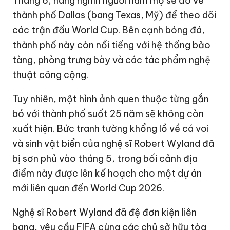
Tháng 6, hàng nghìn người hâm mộ sẽ đổ về
thành phố Dallas (bang Texas, Mỹ) để theo dõi
các trận đấu World Cup. Bên cạnh bóng đá,
thành phố này còn nổi tiếng với hệ thống bảo
tàng, phòng trưng bày và các tác phẩm nghệ
thuật công cộng.
Tuy nhiên, một hình ảnh quen thuộc từng gắn
bó với thành phố suốt 25 năm sẽ không còn
xuất hiện. Bức tranh tường khổng lồ về cá voi
và sinh vật biển của nghệ sĩ Robert Wyland đã
bị sơn phủ vào tháng 5, trong bối cảnh địa
điểm này được lên kế hoạch cho một dự án
mới liên quan đến
World Cup 2026
.
Nghệ sĩ Robert Wyland đã đệ đơn kiện liên
bang, yêu cầu FIFA cùng các chủ sở hữu tòa