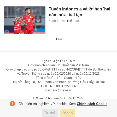
Tuyển Indonesia và lời hẹn 'hai
năm nữa' bất tận
5 giờ trước
Thể thao
Tạp chí điện tử Tri Thức
Cơ quan chủ quản: Hội Xuất bản Việt Nam
Giấy phép báo chí: số 75/GP-BTTTT và số 442/GP-BTTTT do Bộ Thông tin
và Truyền thông cấp ngày 26/02/2020 và ngày 29/11/2023
Tổng biên tập: Lâm Quang Hiếu
Trụ sở: Tầng 10, D29 Phạm Văn Bạch, phường Cầu Giấy, Hà Nội
HOTLINE:
0931.222.666
toasoan@znews.vn
©
Toàn bộ bản quyền thuộc Tri Thức
Cải thiện trải nghiệm với cookie. Xem
Chính sách Cookie
Từ chối
Đồng ý