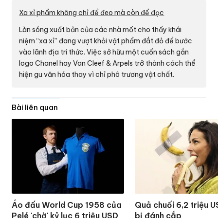
Xa xỉ phẩm không chỉ để đeo mà còn để đọc
Làn sóng xuất bản của các nhà mốt cho thấy khái
niệm “xa xỉ” đang vượt khỏi vật phẩm đắt đỏ để bước
vào lãnh địa tri thức. Việc sở hữu một cuốn sách gắn
logo Chanel hay Van Cleef & Arpels trở thành cách thể
hiện gu văn hóa thay vì chỉ phô trương vật chất.
Bài liên quan
Áo đấu World Cup 1958 của
Quả chuối 6,2 triệu U
Pelé 'chờ' kỷ lục 6 triệu USD
bị đánh cắp