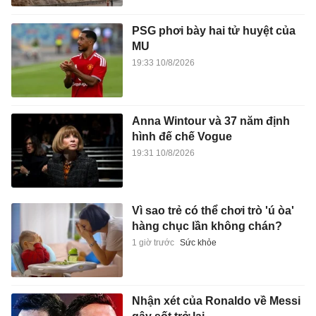
PSG phơi bày hai tử huyệt của
MU
19:33 10/8/2026
Anna Wintour và 37 năm định
hình đế chế Vogue
19:31 10/8/2026
Vì sao trẻ có thể chơi trò 'ú òa'
hàng chục lần không chán?
1 giờ trước
Sức khỏe
Nhận xét của Ronaldo về Messi