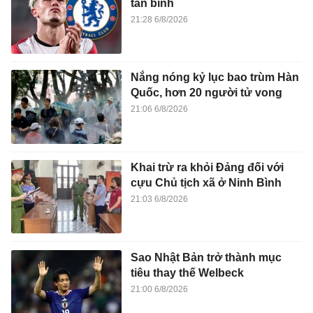
tân binh
21:28 6/8/2026
Nắng nóng kỷ lục bao trùm Hàn
Quốc, hơn 20 người tử vong
21:06 6/8/2026
Khai trừ ra khỏi Đảng đối với
cựu Chủ tịch xã ở Ninh Bình
21:03 6/8/2026
Sao Nhật Bản trở thành mục
tiêu thay thế Welbeck
21:00 6/8/2026