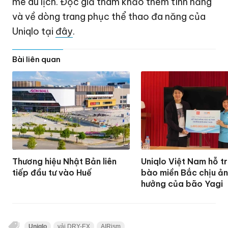
mê du lịch. Độc giả tham khảo thêm tính năng
và về dòng trang phục thể thao đa năng của
Uniqlo tại
đây
.
Bài liên quan
Thương hiệu Nhật Bản liên
Uniqlo Việt Nam hỗ t
tiếp đầu tư vào Huế
bào miền Bắc chịu ả
hưởng của bão Yagi
Uniqlo
vải DRY-EX
AIRism