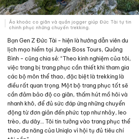
Áo khoác co giãn và quần jogger giúp Đức Tài tự tin
chinh phục những chuyến trekking.
Bạn Gen Z Đức Tài - hiện là hướng dẫn viên du
lịch mạo hiểm tại Jungle Boss Tours, Quảng
Bình - cũng chia sẻ: “Theo kinh nghiệm của tôi,
việc trang bị trang phục cần thiết khi tham gia
các bộ môn thể thao, đặc biệt là trekking là
điều rất quan trọng. Một bộ trang phục tốt sẽ
cần đảm bảo độ co giãn, thấm hút mồ hôi và
nhanh khô, để đủ sức đáp ứng những chuyển
động từ đơn giản đến phức tạp như nhảy, leo
trèo, đu dây... Tôi tin tưởng vào trang phục thể
thao đa năng của Uniqlo vì hội tụ đủ tiêu chí