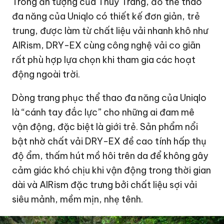
Trong ấn tượng của Thuỳ Trang, đồ thể thao
đa năng của Uniqlo có thiết kế đơn giản, trẻ
trung, được làm từ chất liệu vải nhanh khô như
AIRism, DRY-EX cùng công nghệ vải co giãn
rất phù hợp lựa chọn khi tham gia các hoạt
động ngoài trời.
Dòng trang phục thể thao đa năng của Uniqlo
là “cánh tay đắc lực” cho những ai đam mê
vận động, đặc biệt là giới trẻ. Sản phẩm nổi
bật nhờ chất vải DRY-EX đề cao tính hấp thụ
độ ẩm, thấm hút mồ hôi trên da để không gây
cảm giác khó chịu khi vận động trong thời gian
dài và AIRism đặc trưng bởi chất liệu sợi vải
siêu mảnh, mềm mịn, nhẹ tênh.