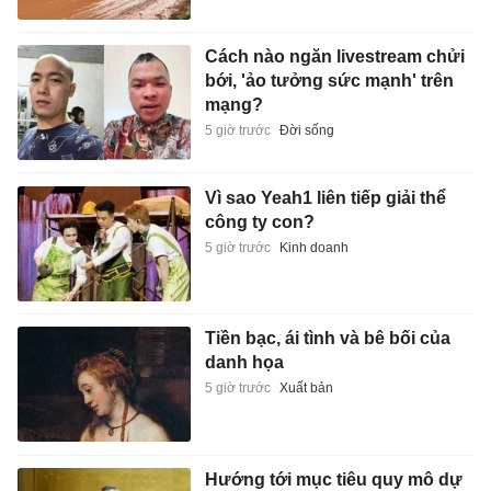
Cách nào ngăn livestream chửi
bới, 'ảo tưởng sức mạnh' trên
mạng?
5 giờ trước
Đời sống
Vì sao Yeah1 liên tiếp giải thể
công ty con?
5 giờ trước
Kinh doanh
Tiền bạc, ái tình và bê bối của
danh họa
5 giờ trước
Xuất bản
Hướng tới mục tiêu quy mô dự