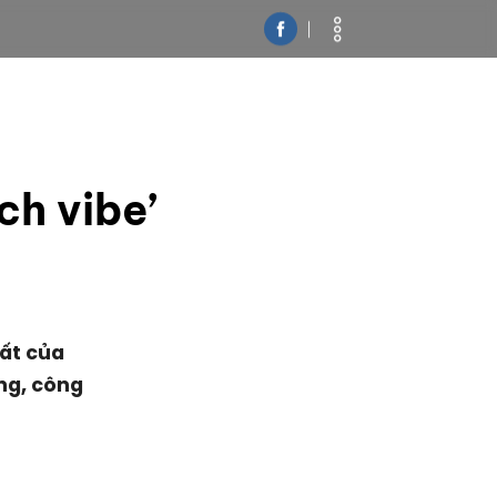
h vibe’
)
ất của
ng, công