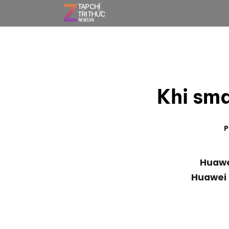
Khi sm
P
Huawe
Huawei 