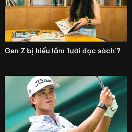
Gen Z bị hiểu lầm 'lười đọc sách'?