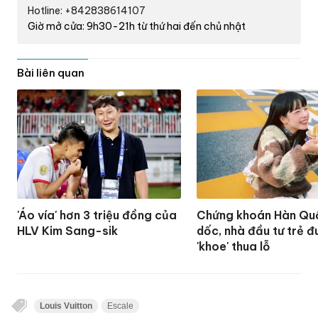
Hotline: +842838614107
Giờ mở cửa: 9h30-21h từ thứ hai đến chủ nhật
Bài liên quan
'Áo vía' hơn 3 triệu đồng của
Chứng khoán Hàn Qu
HLV Kim Sang-sik
dốc, nhà đầu tư trẻ 
'khoe' thua lỗ
Louis Vuitton
Escale