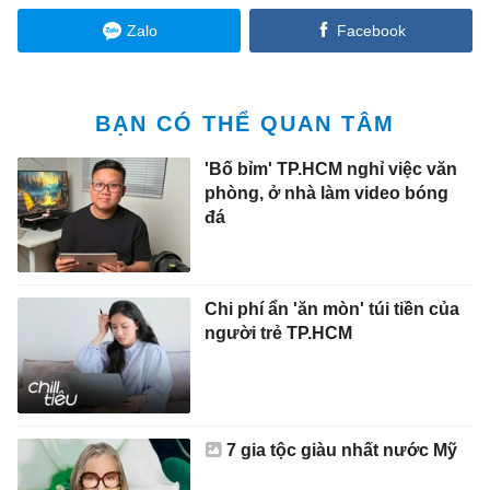
Zalo
Facebook
BẠN CÓ THỂ QUAN TÂM
'Bố bỉm' TP.HCM nghỉ việc văn
phòng, ở nhà làm video bóng
đá
Chi phí ẩn 'ăn mòn' túi tiền của
người trẻ TP.HCM
7 gia tộc giàu nhất nước Mỹ