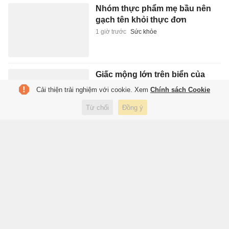
Nhóm thực phẩm mẹ bầu nên
gạch tên khỏi thực đơn
1 giờ trước
Sức khỏe
Giấc mộng lớn trên biển của
người Tây Ban Nha
Cải thiện trải nghiệm với cookie. Xem
Chính sách Cookie
1 giờ trước
Sách hay
Từ chối
Đồng ý
Hai chị em sinh đôi cùng tốt
nghiệp xuất sắc Đại học Ngoại
ngữ
1 giờ trước
Giáo dục
Lời khai của kẻ đánh đập dã
man con riêng của 'vợ hờ'