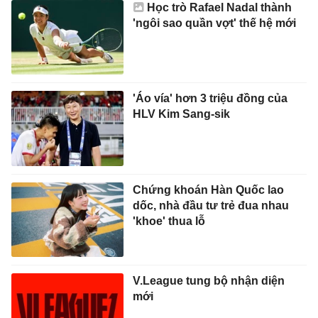
Học trò Rafael Nadal thành
'ngôi sao quần vợt' thế hệ mới
'Áo vía' hơn 3 triệu đồng của
HLV Kim Sang-sik
Chứng khoán Hàn Quốc lao
dốc, nhà đầu tư trẻ đua nhau
'khoe' thua lỗ
V.League tung bộ nhận diện
mới