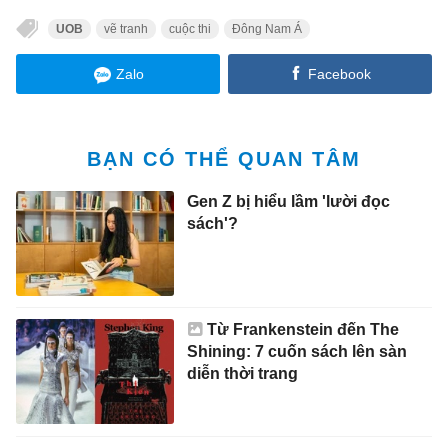
UOB
vẽ tranh
cuộc thi
Đông Nam Á
Zalo
Facebook
BẠN CÓ THỂ QUAN TÂM
Gen Z bị hiểu lầm 'lười đọc
sách'?
Từ Frankenstein đến The
Shining: 7 cuốn sách lên sàn
diễn thời trang