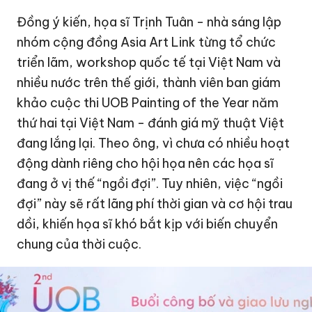
Đồng ý kiến, họa sĩ Trịnh Tuân - nhà sáng lập
nhóm cộng đồng Asia Art Link từng tổ chức
triển lãm, workshop quốc tế tại Việt Nam và
nhiều nước trên thế giới, thành viên ban giám
khảo cuộc thi UOB Painting of the Year năm
thứ hai tại Việt Nam - đánh giá mỹ thuật Việt
đang lắng lại. Theo ông, vì chưa có nhiều hoạt
động dành riêng cho hội họa nên các họa sĩ
đang ở vị thế “ngồi đợi”. Tuy nhiên, việc “ngồi
đợi” này sẽ rất lãng phí thời gian và cơ hội trau
dồi, khiến họa sĩ khó bắt kịp với biến chuyển
chung của thời cuộc.