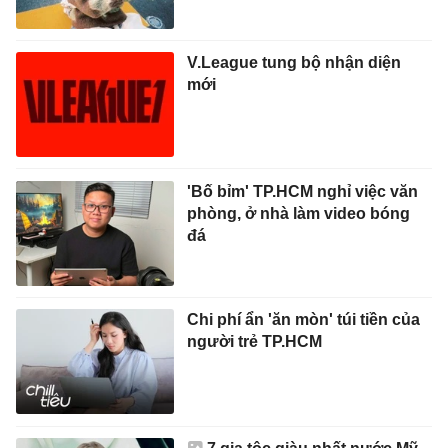
V.League tung bộ nhận diện
mới
'Bố bỉm' TP.HCM nghỉ việc văn
phòng, ở nhà làm video bóng
đá
Chi phí ẩn 'ăn mòn' túi tiền của
người trẻ TP.HCM