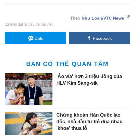
Như Loan/VTC News
(Znews đặt lại tiêu đề bài viết)
Zalo
Facebook
BẠN CÓ THỂ QUAN TÂM
'Áo vía' hơn 3 triệu đồng của
HLV Kim Sang-sik
Chứng khoán Hàn Quốc lao
dốc, nhà đầu tư trẻ đua nhau
'khoe' thua lỗ