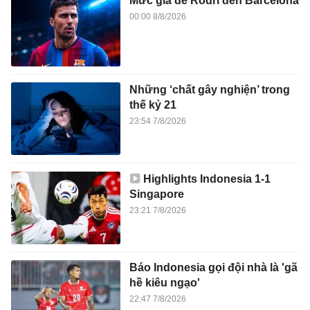
Mức giá để Rodri đến Barcelona
00:00 8/8/2026
Những ‘chất gây nghiện’ trong
thế kỷ 21
23:54 7/8/2026
Highlights Indonesia 1-1
Singapore
23:21 7/8/2026
Báo Indonesia gọi đội nhà là 'gã
hề kiêu ngạo'
22:47 7/8/2026