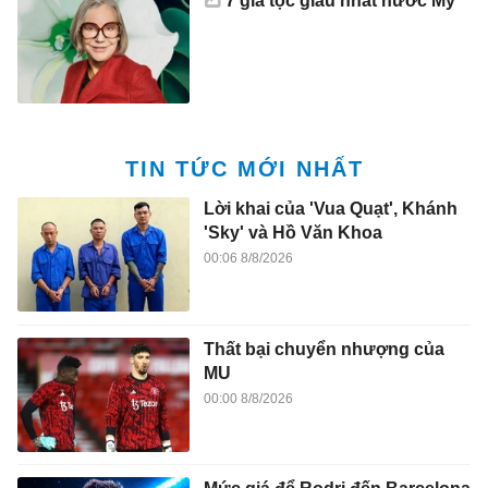
7 gia tộc giàu nhất nước Mỹ
TIN TỨC MỚI NHẤT
Lời khai của 'Vua Quạt', Khánh
'Sky' và Hồ Văn Khoa
00:06 8/8/2026
Thất bại chuyển nhượng của
MU
00:00 8/8/2026