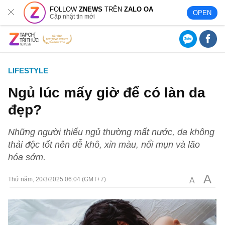
FOLLOW
ZNEWS
TRÊN
ZALO OA
OPEN
Cập nhật tin mới
LIFESTYLE
Ngủ lúc mấy giờ để có làn da
đẹp?
Những người thiếu ngủ thường mất nước, da không
thải độc tốt nên dễ khô, xỉn màu, nổi mụn và lão
hóa sớm.
A
A
Thứ năm, 20/3/2025 06:04 (GMT+7)