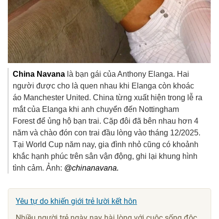
China Navana
là bạn gái của Anthony Elanga. Hai
người được cho là quen nhau khi Elanga còn khoác
áo Manchester United. China từng xuất hiện trong lễ ra
mắt của Elanga khi anh chuyển đến Nottingham
Forest để ủng hộ bạn trai. Cặp đôi đã bên nhau hơn 4
năm và chào đón con trai đầu lòng vào tháng 12/2025.
Tại World Cup năm nay, gia đình nhỏ cũng có khoảnh
khắc hạnh phúc trên sân vận động, ghi lại khung hình
tình cảm. Ảnh:
@chinanavana.
Yêu tự do khiến giới trẻ lười kết hôn
Nhiều người trẻ ngày nay hài lòng với cuộc sống độc