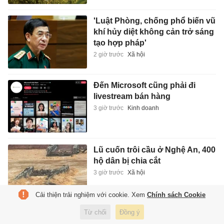
'Luật Phòng, chống phổ biến vũ
khí hủy diệt không cản trở sáng
tạo hợp pháp'
2 giờ trước
Xã hội
Đến Microsoft cũng phải đi
livestream bán hàng
3 giờ trước
Kinh doanh
Lũ cuốn trôi cầu ở Nghệ An, 400
hộ dân bị chia cắt
3 giờ trước
Xã hội
Cải thiện trải nghiệm với cookie. Xem
Chính sách Cookie
Từ chối
Đồng ý
Nhà sản xuất 'Anh Trai Say Hi'