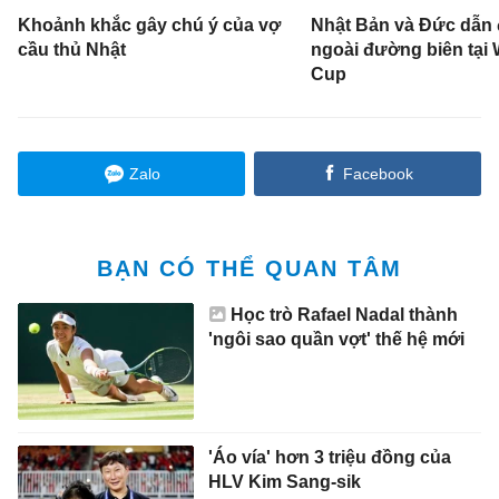
Khoảnh khắc gây chú ý của vợ
Nhật Bản và Đức dẫn
cầu thủ Nhật
ngoài đường biên tại 
Cup
Zalo
Facebook
BẠN CÓ THỂ QUAN TÂM
Học trò Rafael Nadal thành
'ngôi sao quần vợt' thế hệ mới
'Áo vía' hơn 3 triệu đồng của
HLV Kim Sang-sik