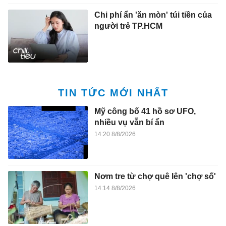
Chi phí ẩn 'ăn mòn' túi tiền của
người trẻ TP.HCM
TIN TỨC MỚI NHẤT
Mỹ công bố 41 hồ sơ UFO,
nhiều vụ vẫn bí ẩn
14:20 8/8/2026
Nơm tre từ chợ quê lên 'chợ số'
14:14 8/8/2026