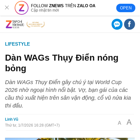
FOLLOW
ZNEWS
TRÊN
ZALO OA
OPEN
Cập nhật tin mới
LIFESTYLE
Dàn WAGs Thụy Điển nóng
bỏng
Dàn WAGs Thụy Điển gây chú ý tại World Cup
2026 nhờ ngoại hình nổi bật. Vợ, bạn gái của các
cầu thủ xuất hiện trên sân vận động, cổ vũ nửa kia
thi đấu.
Linh Vũ
A
A
Thứ tư, 1/7/2026 16:28 (GMT+7)