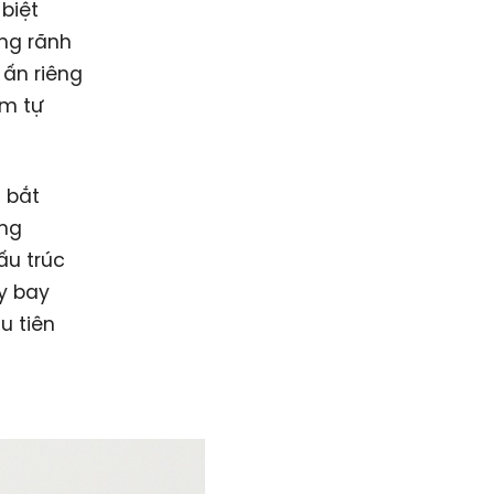
biệt
ng rãnh
 ấn riêng
ềm tự
t bắt
àng
ấu trúc
y bay
u tiên