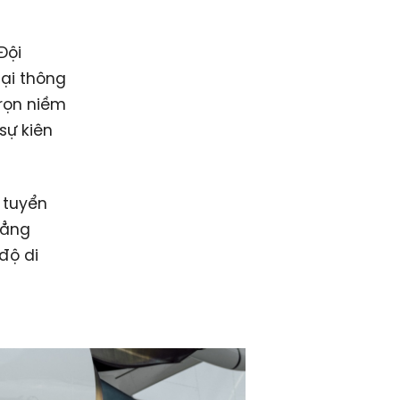
Đội
ại thông
trọn niềm
sự kiên
 tuyển
hẳng
độ di