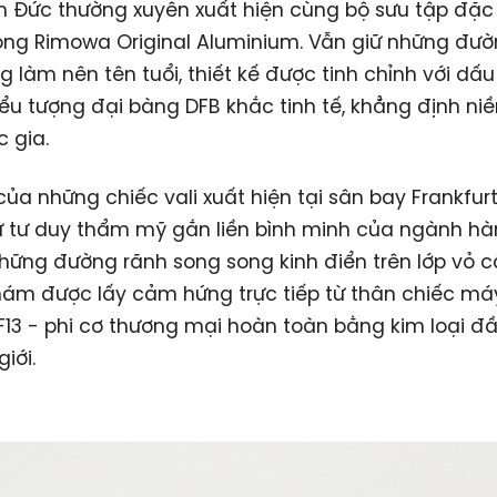
n Đức thường xuyên xuất hiện cùng bộ sưu tập đặc 
ng Rimowa Original Aluminium. Vẫn giữ những đườ
g làm nên tên tuổi, thiết kế được tinh chỉnh với dấu
biểu tượng đại bàng DFB khắc tinh tế, khẳng định ni
 gia.
của những chiếc vali xuất hiện tại sân bay Frankfur
ừ tư duy thẩm mỹ gắn liền bình minh của ngành h
hững đường rãnh song song kinh điển trên lớp vỏ c
ám được lấy cảm hứng trực tiếp từ thân chiếc má
F13 - phi cơ thương mại hoàn toàn bằng kim loại đầ
giới.