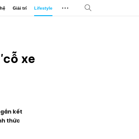
hệ
Giải trí
Lifestyle
'cỗ xe
 gắn kết
nh thức