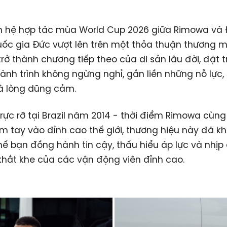
n hệ hợp tác mùa World Cup 2026 giữa Rimowa và 
ốc gia Đức vượt lên trên một thỏa thuận thương m
trở thành chương tiếp theo của di sản lâu đời, đặt 
hành trình không ngừng nghỉ, gắn liền những nỗ lực, 
à lòng dũng cảm.
 rực rỡ tại Brazil năm 2014 - thời điểm Rimowa cùng
 tay vào đỉnh cao thế giới, thương hiệu này đã k
thế bạn đồng hành tin cậy, thấu hiểu áp lực và nhịp 
hắt khe của các vận động viên đỉnh cao.