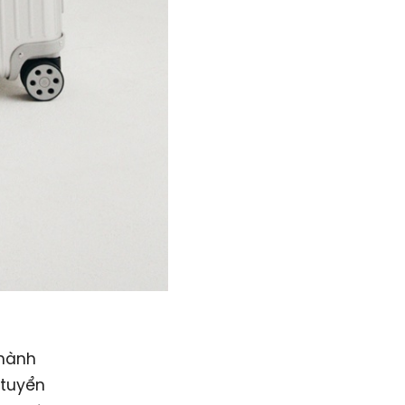
thành
 tuyển