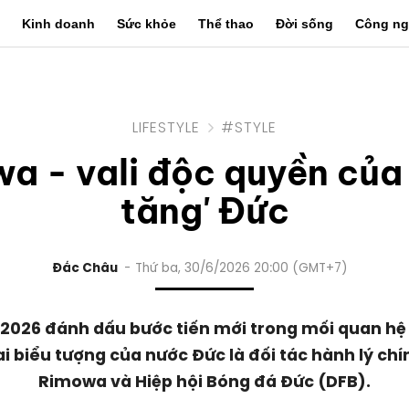
Kinh doanh
Sức khỏe
Thể thao
Đời sống
Công ng
LIFESTYLE
#STYLE
a - vali độc quyền của 
tăng' Đức
Đắc Châu
Thứ ba, 30/6/2026 20:00 (GMT+7)
2026 đánh dấu bước tiến mới trong mối quan hệ
ai biểu tượng của nước Đức là đối tác hành lý chí
Rimowa và Hiệp hội Bóng đá Đức (DFB).