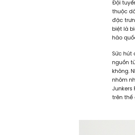
Đội tuyể
thuộc dò
đặc trưn
biệt là 
hào quốc
Sức hút 
nguồn t
không. N
nhôm nh
Junkers 
trên thế 