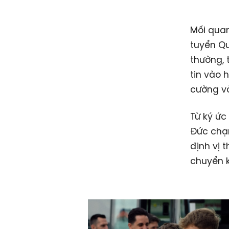
Mối qua
tuyển Qu
thường, 
tin vào 
cường v
Từ ký ức
Đức chạm
định vị 
chuyển k