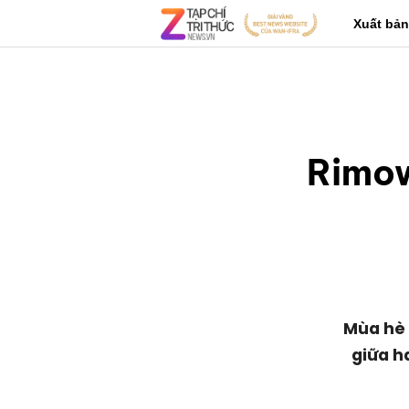
Xuất bản
Rimow
Mùa hè 
giữa h