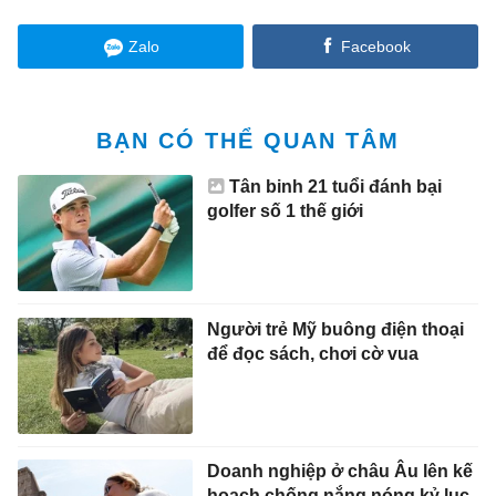
Zalo
Facebook
BẠN CÓ THỂ QUAN TÂM
Tân binh 21 tuổi đánh bại
golfer số 1 thế giới
Người trẻ Mỹ buông điện thoại
để đọc sách, chơi cờ vua
Doanh nghiệp ở châu Âu lên kế
hoạch chống nắng nóng kỷ lục