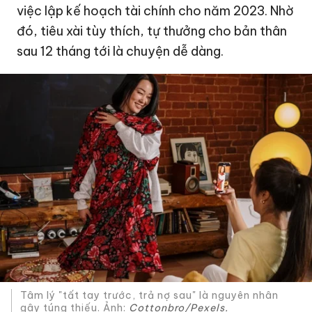
việc lập kế hoạch tài chính cho năm 2023. Nhờ
đó, tiêu xài tùy thích, tự thưởng cho bản thân
sau 12 tháng tới là chuyện dễ dàng.
Tâm lý "tất tay trước, trả nợ sau" là nguyên nhân
gây túng thiếu. Ảnh:
Cottonbro/Pexels.