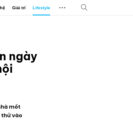
hệ
Giải trí
Lifestyle
ản ngày
hội
nhà mốt
 thử vào