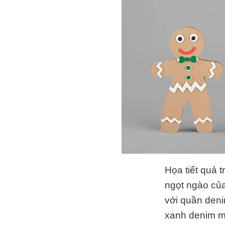
Họa tiết quả t
ngọt ngào của
với quần den
xanh denim mà