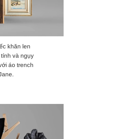
iếc khăn len
tính và ngụy
với áo trench
Jane.