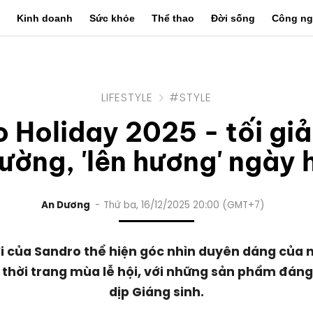
Kinh doanh
Sức khỏe
Thể thao
Đời sống
Công ng
LIFESTYLE
#STYLE
 Holiday 2025 - tối gi
ường, 'lên hương' ngày 
An Dương
Thứ ba, 16/12/2025 20:00 (GMT+7)
i của Sandro thể hiện góc nhìn duyên dáng của 
 thời trang mùa lễ hội, với những sản phẩm đáng
dịp Giáng sinh.