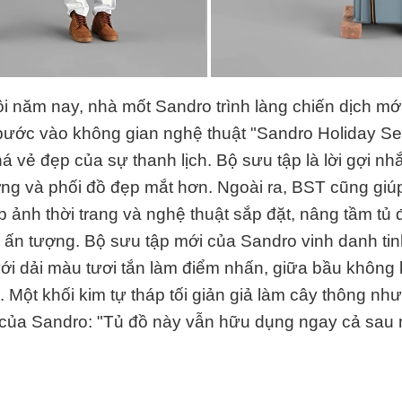
i năm nay, nhà mốt Sandro trình làng chiến dịch mới,
 bước vào không gian nghệ thuật "Sandro Holiday S
 vẻ đẹp của sự thanh lịch. Bộ sưu tập là lời gợi nh
ng và phối đồ đẹp mắt hơn. Ngoài ra, BST cũng giú
p ảnh thời trang và nghệ thuật sắp đặt, nâng tầm tủ 
ấn tượng. Bộ sưu tập mới của Sandro vinh danh tinh
ới dải màu tươi tắn làm điểm nhấn, giữa bầu không k
Một khối kim tự tháp tối giản giả làm cây thông như 
của Sandro: "Tủ đồ này vẫn hữu dụng ngay cả sau m