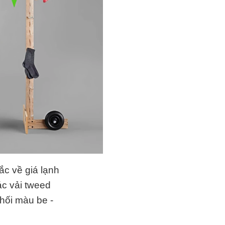
hắc về giá lạnh
ác vải tweed
hối màu be -