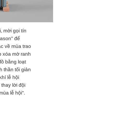
 mời gọi tín
eason" để
ắc về mùa trao
p xóa mờ ranh
đồ bằng loạt
 thần tối giản
hí lễ hội
thay lời đội
ùa lễ hội".