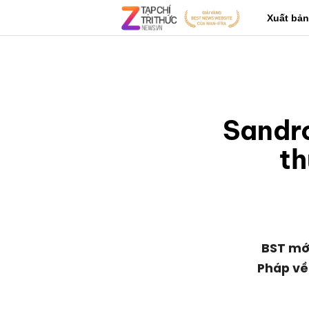
Xuất bản
Sandro
th
BST mớ
Pháp về