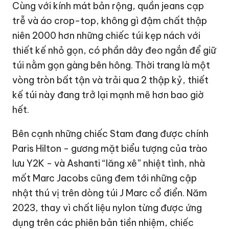
Cùng với kính mát bản rộng, quần jeans cạp
trễ và áo crop-top, không gì đậm chất thập
niên 2000 hơn những chiếc túi kẹp nách với
thiết kế nhỏ gọn, có phần dây đeo ngắn để giữ
túi nằm gọn gàng bên hông. Thời trang là một
vòng tròn bất tận và trải qua 2 thập kỷ, thiết
kế túi này đang trở lại mạnh mẽ hơn bao giờ
hết.
Bên cạnh những chiếc Stam đang được chính
Paris Hilton - gương mặt biểu tượng của trào
lưu Y2K - và Ashanti “lăng xê” nhiệt tình, nhà
mốt Marc Jacobs cũng đem tới những cập
nhật thú vị trên dòng túi J Marc cổ điển. Năm
2023, thay vì chất liệu nylon từng được ứng
dụng trên các phiên bản tiền nhiệm, chiếc