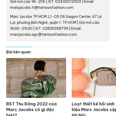
Giờ mở cửa: 9h-20h | ĐT: 02432012903 | Email:
marcjacobs.tt@tamsonfashion.com
Marc Jacobs TP.HCM: L1-05,06 Saigon Centre, 67 Lê
Lợi, phường Bến Nghé, quận 1, TP.HCM | Giờ mở cửa:
9h30-21h30 | ĐT: 02835358799 | Email:
marcjacobs.sgc@tamsonfashion.com
Bài liên quan
BST Thu Đông 2022 của
Loạt thiết kế hồi sinh
Marc Jacobs có gì đặc
hiệu Marc Jacobs cậ
biệt?
Hà Nội