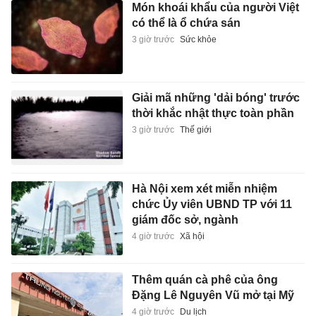
Món khoái khẩu của người Việt
có thể là ổ chứa sán
3 giờ trước
Sức khỏe
Giải mã những 'dải bóng' trước
thời khắc nhật thực toàn phần
3 giờ trước
Thế giới
Hà Nội xem xét miễn nhiệm
chức Ủy viên UBND TP với 11
giám đốc sở, ngành
4 giờ trước
Xã hội
Thêm quán cà phê của ông
Đặng Lê Nguyên Vũ mở tại Mỹ
4 giờ trước
Du lịch