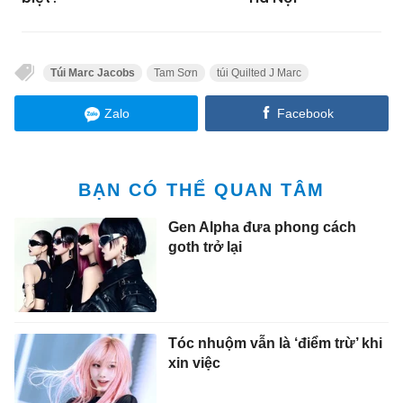
Túi Marc Jacobs
Tam Sơn
túi Quilted J Marc
Zalo
Facebook
BẠN CÓ THỂ QUAN TÂM
Gen Alpha đưa phong cách
goth trở lại
Tóc nhuộm vẫn là ‘điểm trừ’ khi
xin việc