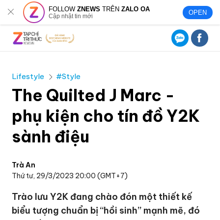
FOLLOW
ZNEWS
TRÊN
ZALO OA
OPEN
Cập nhật tin mới
Lifestyle
#Style
The Quilted J Marc -
phụ kiện cho tín đồ Y2K
sành điệu
Trà An
Thứ tư, 29/3/2023 20:00 (GMT+7)
Trào lưu Y2K đang chào đón một thiết kế
biểu tượng chuẩn bị “hồi sinh” mạnh mẽ, đó