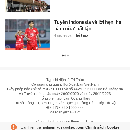
Tuyển Indonesia và lời hẹn 'hai
năm nữa' bất tận
4 giờ trước
Thể thao
Tạp chí điện tử Tri Thức
Cơ quan chủ quản: Hội Xuất bản Việt Nam
Giấy phép báo chí: số 75/GP-BTTTT và số 442/GP-BTTTT do Bộ Thông tin
và Truyền thông cấp ngày 26/02/2020 và ngày 29/11/2023
Tổng biên tập: Lâm Quang Hiếu
Trụ sở: Tầng 10, D29 Phạm Văn Bạch, phường Cầu Giấy, Hà Nội
HOTLINE:
0931.222.666
toasoan@znews.vn
©
Toàn bộ bản quyền thuộc Tri Thức
Cải thiện trải nghiệm với cookie. Xem
Chính sách Cookie