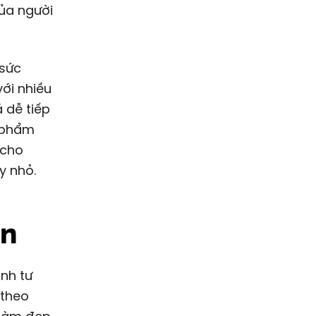
của người
 sức
với nhiều
 dễ tiếp
n phẩm
 cho
y nhỏ.
ên
nh tư
 theo