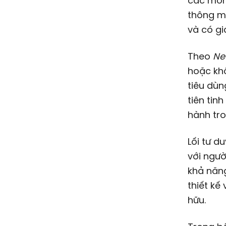
các món
thông m
và có giá
Theo
Ne
hoặc khô
tiêu dùn
tiên tin
hành tro
Lối tư d
với ngườ
khả năng
thiết kế
hữu.