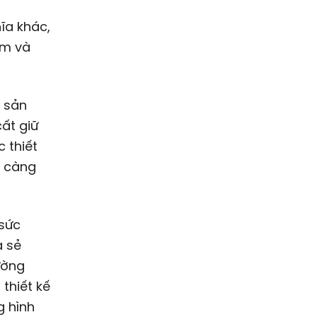
ĩa khác,
ệm và
n sản
ất giữ
 thiết
y càng
 sức
a sẻ
ường
thiết kế
g hình