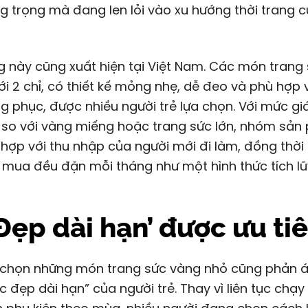
g trọng mà đang len lỏi vào xu hướng thời trang 
 này cũng xuất hiện tại Việt Nam. Các món trang
i 2 chỉ, có thiết kế mỏng nhẹ, dễ đeo và phù hợp 
ng phục, được nhiều người trẻ lựa chọn. Với mức giá
 so với vàng miếng hoặc trang sức lớn, nhóm sả
hợp với thu nhập của người mới đi làm, đồng thời
mua đều đặn mỗi tháng như một hình thức tích lũ
Đẹp dài hạn’ được ưu ti
a chọn những món trang sức vàng nhỏ cũng phản á
 đẹp dài hạn” của người trẻ. Thay vì liên tục chạy