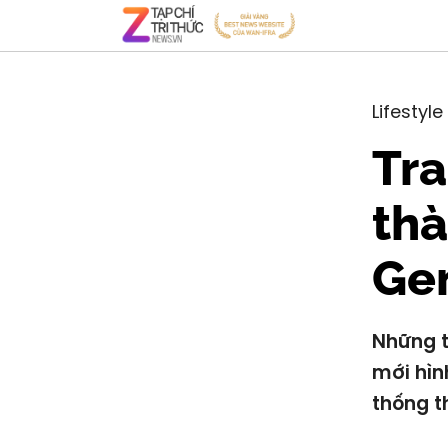
Lifestyle
Tra
thà
Ge
Những t
mới hìn
thống t