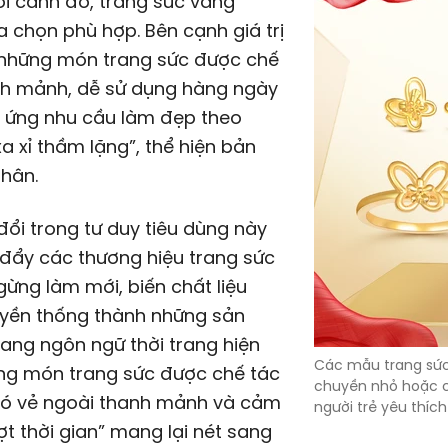
i cảnh đó, trang sức vàng
a chọn phù hợp. Bên cạnh giá trị
, những món trang sức được chế
nh mảnh, dễ sử dụng hàng ngày
 ứng nhu cầu làm đẹp theo
a xỉ thầm lặng”, thể hiện bản
hân.
đổi trong tư duy tiêu dùng này
đẩy các thương hiệu trang sức
ừng làm mới, biến chất liệu
uyền thống thành những sản
ng ngôn ngữ thời trang hiện
Các mẫu trang sức
ững món trang sức được chế tác
chuyền nhỏ hoặc c
 có vẻ ngoài thanh mảnh và cảm
người trẻ yêu thích
ợt thời gian” mang lại nét sang