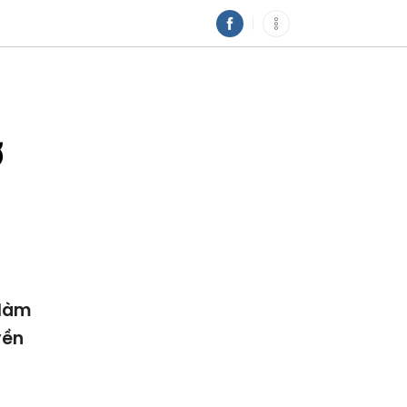
ở
 làm
yền