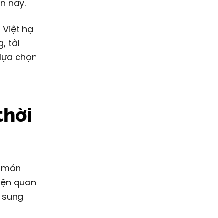
n nay.
 Việt hạ
, tài
 lựa chọn
thời
à món
kiện quan
 sung