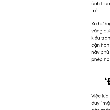
ảnh tran
trẻ.
Xu hướng
vàng dướ
kiểu tra
cận hơn
này phù 
phép họ 
‘
Việc lự
duy “mặc