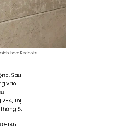
 minh họa: Rednote.
ộng. Sau
ng vào
ệu
2-4, thị
 tháng 5.
40-145