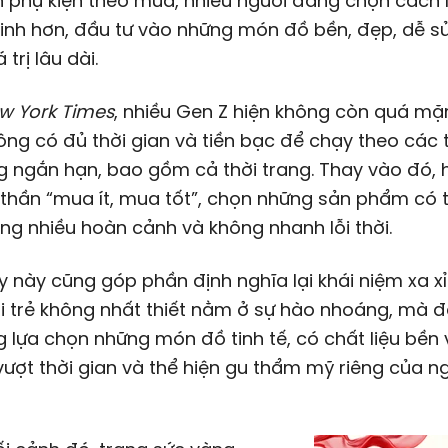
 phụ kiện theo mùa, nhiều người đang chọn cách
inh hơn, đầu tư vào những món đồ bền, đẹp, dễ s
 trị lâu dài.
w York Times
, nhiều Gen Z hiện không còn quá mặ
ng có đủ thời gian và tiền bạc để chạy theo các t
g ngắn hạn, bao gồm cả thời trang. Thay vào đó, 
h thần “mua ít, mua tốt”, chọn những sản phẩm có
ng nhiều hoàn cảnh và không nhanh lỗi thời.
uy này cũng góp phần định nghĩa lại khái niệm xa xỉ.
i trẻ không nhất thiết nằm ở sự hào nhoáng, mà đ
 lựa chọn những món đồ tinh tế, có chất liệu bền 
 vượt thời gian và thể hiện gu thẩm mỹ riêng của n