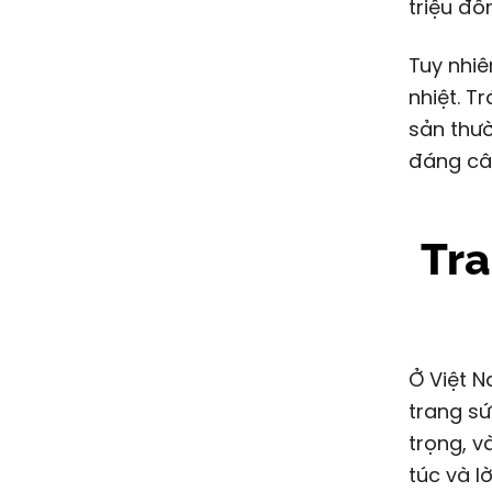
triệu đồ
Tuy nhiê
nhiệt. Tr
sản thườ
đáng cân
Tra
Ở Việt N
trang sứ
trọng, 
túc và lờ