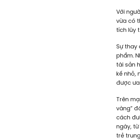
Với ngườ
vừa có t
tích lũy 
Sự thay 
phẩm. N
tài sản 
kế nhỏ, 
được ưa
Trên mạn
vàng” đã
cách đư
ngày, từ
trẻ trun