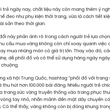
i trẻ ngày nay, chất liệu này còn mang thêm ý ngh
hể đeo như phụ kiện thời trang, vừa là cách tiết ki
tài sản theo thời gian.
đổi này phản ánh rõ trong cách người trẻ lựa chọ
hu cầu mua vàng không còn chỉ xoay quanh việc c
hay mua những món có giá trị lớn. Thay vào đó, các
nhẹ, dễ phối đồ và có thể sử dụng hàng ngày ngà
 chuộng.
g xã hội Trung Quốc, hashtag “phối đồ với trang
 thu hút hơn 100.000 bài đăng. Nhiều người trẻ chi
a trang sức vàng truyền thống vào trang phục th
 vòng tay nhỏ, nhẫn mảnh đến mặt dây chuyền có 
g. Có thể thấy, vàng không còn bị đóng khung tron