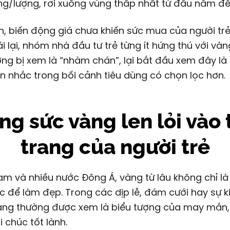
ng/lượng, rơi xuống vùng thấp nhất từ đầu năm đế
n, biến động giá chưa khiến sức mua của người trẻ
ái lại, nhóm nhà đầu tư trẻ từng ít hứng thú với vàng
ng bị xem là “nhàm chán”, lại bắt đầu xem đây là
 nhắc trong bối cảnh tiêu dùng có chọn lọc hơn.
ng sức vàng len lỏi vào 
trang của người trẻ
am và nhiều nước Đông Á, vàng từ lâu không chỉ l
c để làm đẹp. Trong các dịp lễ, đám cưới hay sự 
vàng thường được xem là biểu tượng của may mắn,
i chúc tốt lành.