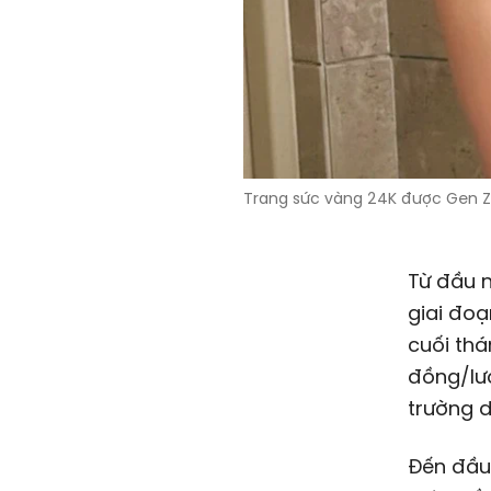
Trang sức vàng 24K được Gen Z y
Từ đầu n
giai đoạ
cuối thá
đồng/lượ
trường d
Đến đầu