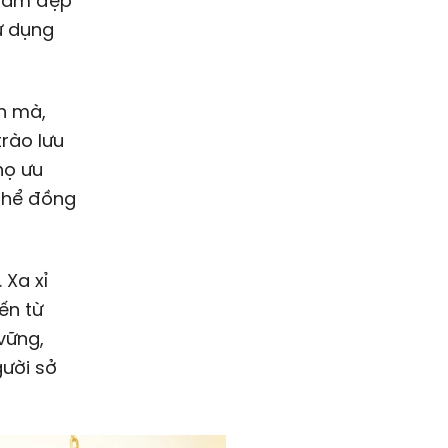
 làm đẹp
ử dụng
n mà,
rào lưu
họ ưu
 thể đồng
 Xa xỉ
ến từ
vững,
gười sở