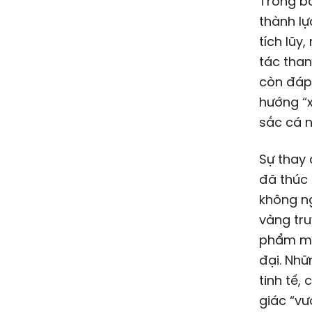
Trong bố
thành lự
tích lũy
tác tha
còn đáp
hướng “x
sắc cá n
Sự thay 
đã thúc 
không ng
vàng tr
phẩm ma
đại. Nh
tinh tế,
giác “vư