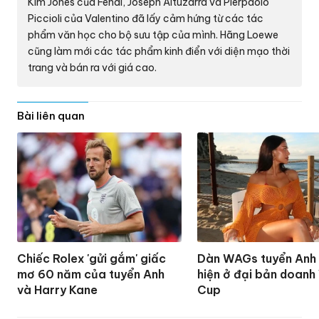
Kim Jones của Fendi, Joseph Altuzarra và Pierpaolo
Piccioli của Valentino đã lấy cảm hứng từ các tác
phẩm văn học cho bộ sưu tập của mình. Hãng Loewe
cũng làm mới các tác phẩm kinh điển với diện mạo thời
trang và bán ra với giá cao.
Bài liên quan
Chiếc Rolex 'gửi gắm' giấc
Dàn WAGs tuyển Anh
mơ 60 năm của tuyển Anh
hiện ở đại bản doanh
và Harry Kane
Cup