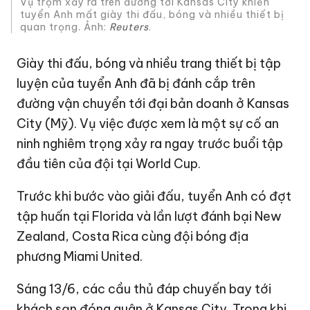
Vụ trộm xảy ra trên đường tới Kansas City khiến
tuyển Anh mất giày thi đấu, bóng và nhiều thiết bị
quan trọng. Ảnh:
Reuters
.
Giày thi đấu, bóng và nhiều trang thiết bị tập
luyện của tuyển Anh đã bị đánh cắp trên
đường vận chuyển tới đại bản doanh ở Kansas
City (Mỹ). Vụ việc được xem là một sự cố an
ninh nghiêm trọng xảy ra ngay trước buổi tập
đầu tiên của đội tại World Cup.
Trước khi bước vào giải đấu, tuyển Anh có đợt
tập huấn tại Florida và lần lượt đánh bại New
Zealand, Costa Rica cùng đội bóng địa
phương Miami United.
Sáng 13/6, các cầu thủ đáp chuyến bay tới
khách sạn đóng quân ở Kansas City. Trong khi