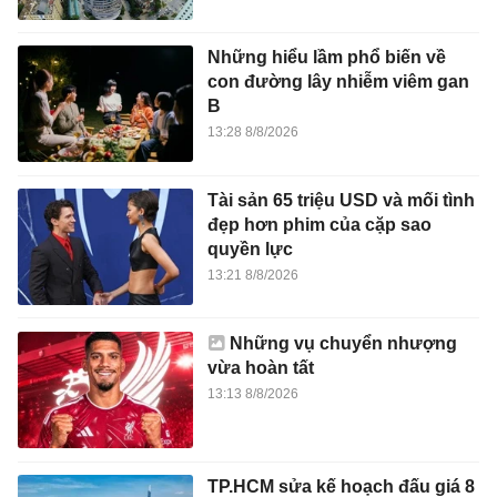
Những hiểu lầm phổ biến về
con đường lây nhiễm viêm gan
B
13:28 8/8/2026
Tài sản 65 triệu USD và mối tình
đẹp hơn phim của cặp sao
quyền lực
13:21 8/8/2026
Những vụ chuyển nhượng
vừa hoàn tất
13:13 8/8/2026
TP.HCM sửa kế hoạch đấu giá 8