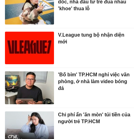
dốc, nhà đầu tư trẻ đua nhau
'khoe' thua lỗ
V.League tung bộ nhận diện
mới
'Bố bỉm' TP.HCM nghỉ việc văn
phòng, ở nhà làm video bóng
đá
Chi phí ẩn 'ăn mòn' túi tiền của
người trẻ TP.HCM