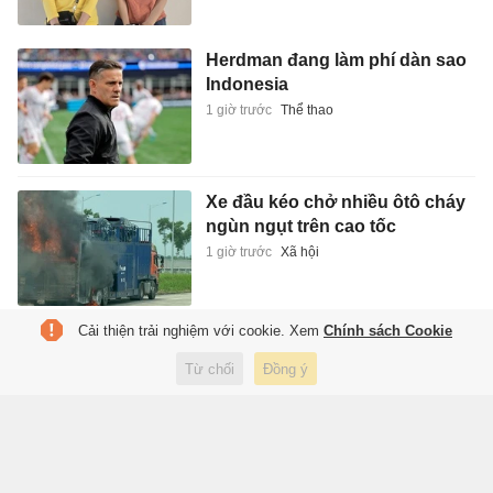
Herdman đang làm phí dàn sao
Indonesia
1 giờ trước
Thể thao
Xe đầu kéo chở nhiều ôtô cháy
ngùn ngụt trên cao tốc
1 giờ trước
Xã hội
Cải thiện trải nghiệm với cookie. Xem
Chính sách Cookie
Nhiều doanh nghiệp của Huấn
Hoa Hồng không hoạt động tại
Từ chối
Đồng ý
địa chỉ đăng ký
1 giờ trước
Kinh doanh
Ngân hàng thu 'đống tiền' từ