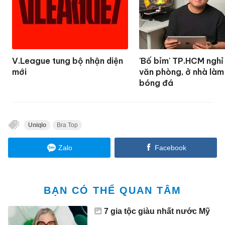
V.League tung bộ nhận diện
'Bố bỉm' TP.HCM nghỉ
mới
văn phòng, ở nhà làm
bóng đá
Uniqlo
Bra Top
Zalo
Facebook
BẠN CÓ THỂ QUAN TÂM
7 gia tộc giàu nhất nước Mỹ