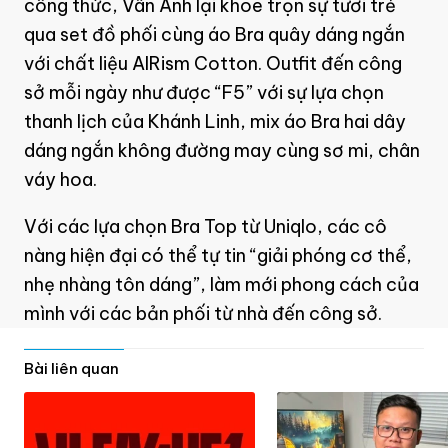
công thức, Vân Anh lại khoe trọn sự tươi trẻ
qua set đồ phối cùng áo Bra quây dáng ngắn
với chất liệu AIRism Cotton. Outfit đến công
sở mỗi ngày như được “F5” với sự lựa chọn
thanh lịch của Khánh Linh, mix áo Bra hai dây
dáng ngắn không đường may cùng sơ mi, chân
váy hoa.
Với các lựa chọn Bra Top từ Uniqlo, các cô
nàng hiện đại có thể tự tin “giải phóng cơ thể,
nhẹ nhàng tôn dáng”, làm mới phong cách của
mình với các bản phối từ nhà đến công sở.
Bài liên quan