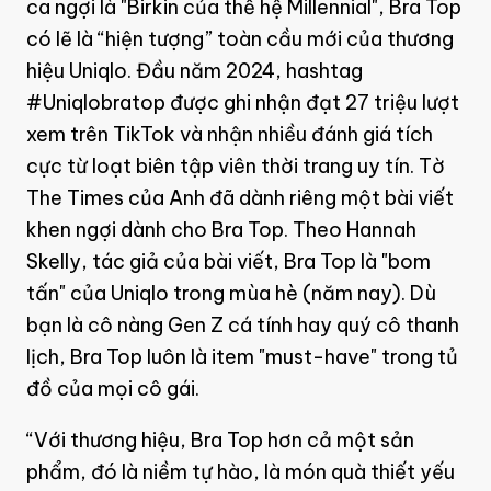
ca ngợi là "Birkin của thế hệ Millennial", Bra Top
có lẽ là “hiện tượng” toàn cầu mới của thương
hiệu Uniqlo. Đầu năm 2024, hashtag
#Uniqlobratop được ghi nhận đạt 27 triệu lượt
xem trên TikTok và nhận nhiều đánh giá tích
cực từ loạt biên tập viên thời trang uy tín. Tờ
The Times của Anh đã dành riêng một bài viết
khen ngợi dành cho Bra Top. Theo Hannah
Skelly, tác giả của bài viết, Bra Top là "bom
tấn" của Uniqlo trong mùa hè (năm nay). Dù
bạn là cô nàng Gen Z cá tính hay quý cô thanh
lịch, Bra Top luôn là item "must-have" trong tủ
đồ của mọi cô gái.
“Với thương hiệu, Bra Top hơn cả một sản
phẩm, đó là niềm tự hào, là món quà thiết yếu