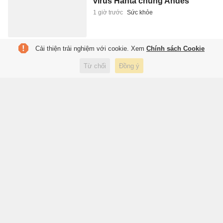
virus Hanta chủng Andes
1 giờ trước
Sức khỏe
Cải thiện trải nghiệm với cookie. Xem
Chính sách Cookie
Gần 60 năm đi tìm cha sau bức
ảnh 'Vụ hành quyết tại Sài Gòn'
Từ chối
Đồng ý
1 giờ trước
Đời sống
Tôi xếp hàng ngồi xuồng ba lá ở
cồn du lịch đang 'hot' nhất miền
Tây
2 giờ trước
Du lịch
Loài hoa chỉ nở 20 ngày nhưng
mang về nguồn thu 1,3 tỷ
USD/năm
2 giờ trước
Thế giới