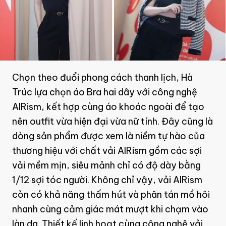
Chọn theo đuổi phong cách thanh lịch, Hà
Trúc lựa chọn áo Bra hai dây với công nghệ
AIRism, kết hợp cùng áo khoác ngoài để tạo
nên outfit vừa hiện đại vừa nữ tính. Đây cũng là
dòng sản phẩm được xem là niềm tự hào của
thương hiệu với chất vải AIRism gồm các sợi
vải mềm mịn, siêu mảnh chỉ có độ dày bằng
1/12 sợi tóc người. Không chỉ vậy, vải AIRism
còn có khả năng thấm hút và phân tán mồ hôi
nhanh cùng cảm giác mát mượt khi chạm vào
làn da. Thiết kế linh hoạt cùng công nghệ vải