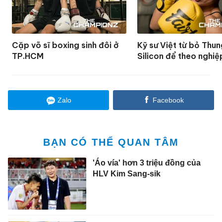
Cặp võ sĩ boxing sinh đôi ở
Kỹ sư Việt từ bỏ Thun
TP.HCM
Silicon để theo nghiệ
Zalo
Facebook
BẠN CÓ THỂ QUAN TÂM
'Áo vía' hơn 3 triệu đồng của
HLV Kim Sang-sik