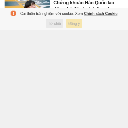
Chứng khoán Hàn Quốc lao
dốc, nhà đầu tư trẻ đua nhau
Cải thiện trải nghiệm với cookie. Xem
Chính sách Cookie
'khoe' thua lỗ
Từ chối
Đồng ý
V.League tung bộ nhận diện
mới
'Bố bỉm' TP.HCM nghỉ việc văn
phòng, ở nhà làm video bóng
đá
Chi phí ẩn 'ăn mòn' túi tiền của
người trẻ TP.HCM