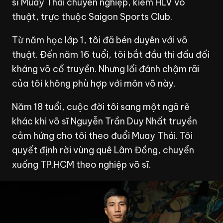
sĩ Muay Thái chuyên nghiệp, kiêm HLV võ
thuật, trực thuộc Saigon Sports Club.
Từ năm học lớp 1, tôi đã bén duyên với võ
thuật. Đến năm 16 tuổi, tôi bắt đầu thi đấu đối
kháng võ cổ truyền. Nhưng lối đánh chậm rãi
của tôi không phù hợp với môn võ này.
Năm 18 tuổi, cuộc đời tôi sang một ngã rẽ
khác khi võ sĩ Nguyễn Trần Duy Nhất truyền
cảm hứng cho tôi theo đuổi Muay Thái. Tôi
quyết định rời vùng quê Lâm Đồng, chuyển
xuống TP.HCM theo nghiệp võ sĩ.