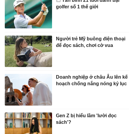
Tân binh 21 tuổi đánh bại
golfer số 1 thế giới
Người trẻ Mỹ buông điện thoại
để đọc sách, chơi cờ vua
Doanh nghiệp ở châu Âu lên kế
hoạch chống nắng nóng kỷ lục
Gen Z bị hiểu lầm 'lười đọc
sách'?