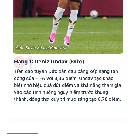
Ảnh: Kevin Sousa/Reuters.
01
Hạng 1: Deniz Undav (Đức)
Tiền đạo tuyển Đức dẫn đầu bảng xếp hạng tấn
H
công của FIFA với 8,36 điểm. Undav tạo khác
C
biệt nhờ hiệu quả dứt điểm và khả năng tham gia
n
vào các tình huống nguy hiểm trước khung
W
thành, đồng thời duy trì mức sáng tạo 6,78 điểm.
ả
k