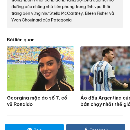
trong ngành thời trang đang tăng đột phá dưới sự mở
đường của những nhà tiên phong trong lĩnh vực thời
trang bền vững như Stella McCartney, Eileen Fisher và
Yvon Chouinard của Patagonia.
Bài liên quan
Georgina mặc áo số 7, cổ
Áo đấu Argentina củ
vũ Ronaldo
bán chạy nhất thế giớ
Zalo
Facebook