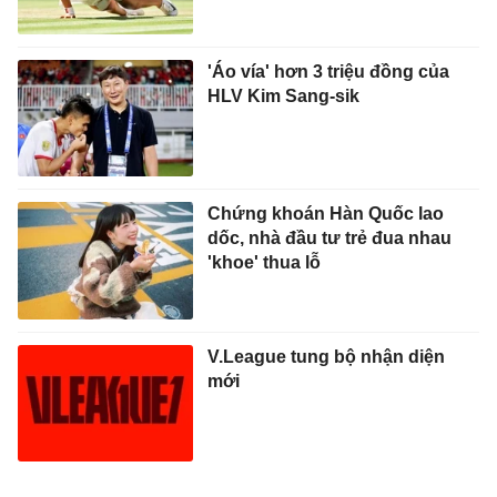
'Áo vía' hơn 3 triệu đồng của
HLV Kim Sang-sik
Chứng khoán Hàn Quốc lao
dốc, nhà đầu tư trẻ đua nhau
'khoe' thua lỗ
V.League tung bộ nhận diện
mới