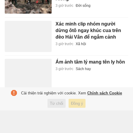
3 giờ trước
Đời sống
Xác minh clip nhóm người
dừng ôtô ngay khúc cua trên
đèo Hải Vân để ngắm cảnh
3 giờ trước
Xã hội
Ám ảnh tâm lý mang tên ly hôn
3 giờ trước
Sách hay
Cải thiện trải nghiệm với cookie. Xem
Chính sách Cookie
FIFA chia rẽ vì Infantino
Từ chối
Đồng ý
3 giờ trước
Thể thao