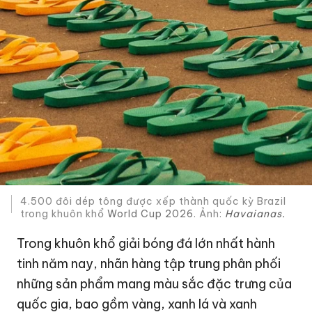
4.500 đôi dép tông được xếp thành quốc kỳ Brazil
trong khuôn khổ
World Cup 2026
. Ảnh:
Havaianas.
Trong khuôn khổ giải bóng đá lớn nhất hành
tinh năm nay, nhãn hàng tập trung phân phối
những sản phẩm mang màu sắc đặc trưng của
quốc gia, bao gồm vàng, xanh lá và xanh