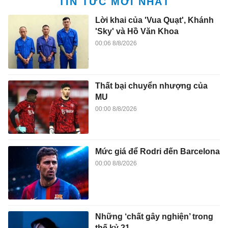
TIN TỨC MỚI NHẤT
Lời khai của 'Vua Quạt', Khánh
'Sky' và Hồ Văn Khoa
00:06 8/8/2026
Thất bại chuyển nhượng của
MU
00:00 8/8/2026
Mức giá để Rodri đến Barcelona
00:00 8/8/2026
Những ‘chất gây nghiện’ trong
thế kỷ 21