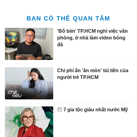
BẠN CÓ THỂ QUAN TÂM
'Bố bỉm' TP.HCM nghỉ việc văn
phòng, ở nhà làm video bóng
đá
Chi phí ẩn 'ăn mòn' túi tiền của
người trẻ TP.HCM
7 gia tộc giàu nhất nước Mỹ