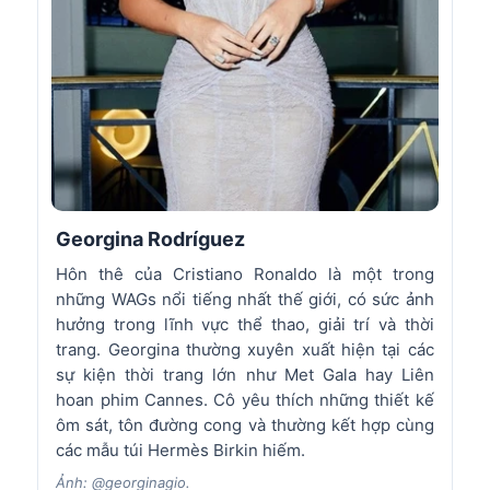
Georgina Rodríguez
A
Hôn thê của Cristiano Ronaldo là một trong
Vợ
những WAGs nổi tiếng nhất thế giới, có sức ảnh
lu
hưởng trong lĩnh vực thể thao, giải trí và thời
tố
trang. Georgina thường xuyên xuất hiện tại các
yế
sự kiện thời trang lớn như Met Gala hay Liên
ph
hoan phim Cannes. Cô yêu thích những thiết kế
th
ôm sát, tôn đường cong và thường kết hợp cùng
je
các mẫu túi Hermès Birkin hiếm.
Ản
Ảnh: @georginagio.