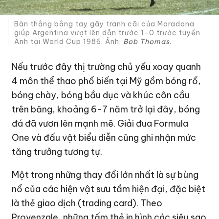
Bàn thắng bằng tay gây tranh cãi của Maradona
giúp Argentina vượt lên dẫn trước 1-0 trước tuyển
Anh tại World Cup 1986. Ảnh:
Bob Thomas.
Nếu trước đây thị trường chủ yếu xoay quanh
4 môn thể thao phổ biến tại Mỹ gồm bóng rổ,
bóng chày, bóng bầu dục và khúc côn cầu
trên băng, khoảng 6-7 năm trở lại đây, bóng
đá đã vươn lên mạnh mẽ. Giải đua Formula
One và đấu vật biểu diễn cũng ghi nhận mức
tăng trưởng tương tự.
Một trong những thay đổi lớn nhất là sự bùng
nổ của các hiện vật sưu tầm hiện đại, đặc biệt
là thẻ giao dịch (trading card). Theo
Provenzale, những tấm thẻ in hình các siêu sao