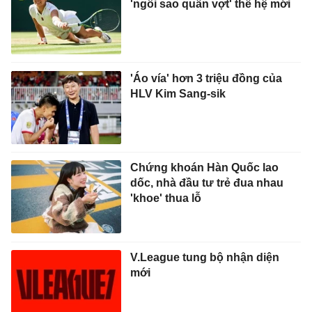
'ngôi sao quần vợt' thế hệ mới
'Áo vía' hơn 3 triệu đồng của
HLV Kim Sang-sik
Chứng khoán Hàn Quốc lao
dốc, nhà đầu tư trẻ đua nhau
'khoe' thua lỗ
V.League tung bộ nhận diện
mới