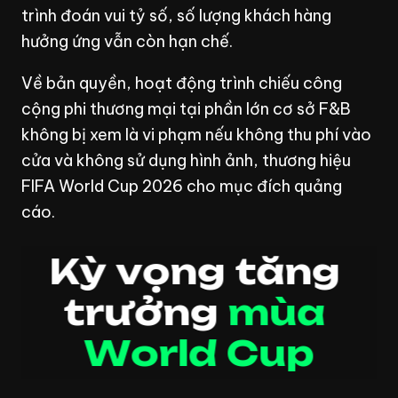
trình đoán vui tỷ số, số lượng khách hàng
hưởng ứng vẫn còn hạn chế.
Về bản quyền, hoạt động trình chiếu công
cộng phi thương mại tại phần lớn cơ sở F&B
không bị xem là vi phạm nếu không thu phí vào
cửa và không sử dụng hình ảnh, thương hiệu
FIFA World Cup 2026 cho mục đích quảng
cáo.
K
ỳ
v
ọ
n
g
t
ă
n
g
t
r
ư
ở
n
g
m
ù
a
W
o
r
l
d
C
u
p