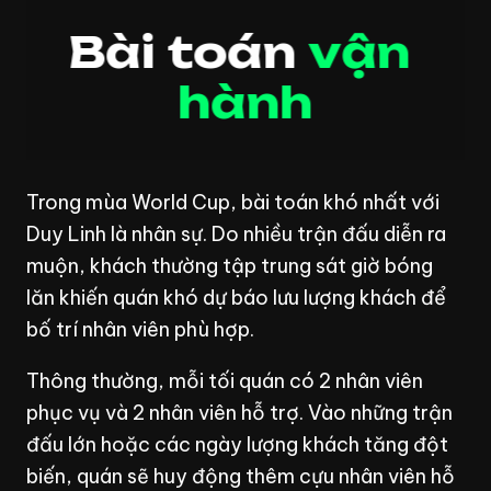
B
à
i
t
o
á
n
v
ậ
n
h
à
n
h
Trong mùa World Cup, bài toán khó nhất với
Duy Linh là nhân sự. Do nhiều trận đấu diễn ra
muộn, khách thường tập trung sát giờ bóng
lăn khiến quán khó dự báo lưu lượng khách để
bố trí nhân viên phù hợp.
Thông thường, mỗi tối quán có 2 nhân viên
phục vụ và 2 nhân viên hỗ trợ. Vào những trận
đấu lớn hoặc các ngày lượng khách tăng đột
biến, quán sẽ huy động thêm cựu nhân viên hỗ