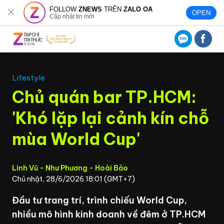
FOLLOW
ZNEWS
TRÊN
ZALO OA
OPEN
Cập nhật tin mới
Lifestyle
Chủ quán bar TP.HCM:
'Khó lặp lại cảnh kín chỗ
mùa World Cup'
Linh Vũ - Như Phương - Hoài Bảo
Chủ nhật, 28/6/2026 18:01 (GMT+7)
Đầu tư trang trí, trình chiếu World Cup,
nhiều mô hình kinh doanh về đêm ở TP.HCM