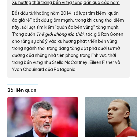
Xu hướng thời trang bền vững tăng dần qua các năm
Bắt đầu từ khoảng năm 2014, số lượt tìm kiếm “quần
áo giá rẻ” bắt đầu giảm mạnh, trong khi cùng thời điểm
này, số lượt tìm kiếm “quần áo bền vững” tăng mạnh.
Trong cuốn
Thế giới không rác thải
, tác giả Ron Gonen
cho rằng sự chú ý vào xu hướng phát triển bền vững
trong ngành thời trang đang tăng đột phá dưới sự mở
đường của những nhà tiên phong trong lĩnh vực thời
trang bền vững như Stella McCartney, Eileen Fisher và
Yvon Chouinard của Patagonia.
Bài liên quan