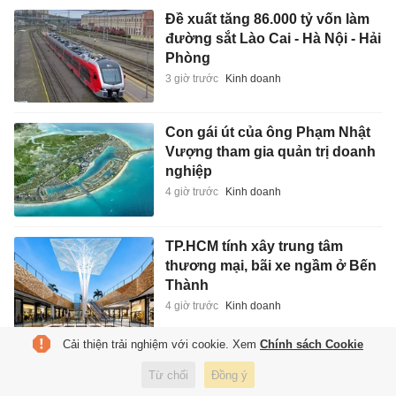
Đề xuất tăng 86.000 tỷ vốn làm
đường sắt Lào Cai - Hà Nội - Hải
Phòng
3 giờ trước
Kinh doanh
Con gái út của ông Phạm Nhật
Vượng tham gia quản trị doanh
nghiệp
4 giờ trước
Kinh doanh
TP.HCM tính xây trung tâm
thương mại, bãi xe ngầm ở Bến
Thành
4 giờ trước
Kinh doanh
Cải thiện trải nghiệm với cookie. Xem
Chính sách Cookie
Sạt lở tại khu vực thuỷ điện ở
Từ chối
Đồng ý
Lào Cai, một người mất liên lạc