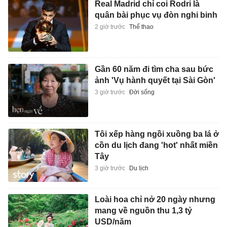
Real Madrid chỉ coi Rodri là
quân bài phục vụ đòn nghi binh
2 giờ trước
Thể thao
Gần 60 năm đi tìm cha sau bức
ảnh 'Vụ hành quyết tại Sài Gòn'
3 giờ trước
Đời sống
Tôi xếp hàng ngồi xuồng ba lá ở
cồn du lịch đang 'hot' nhất miền
Tây
3 giờ trước
Du lịch
Loài hoa chỉ nở 20 ngày nhưng
mang về nguồn thu 1,3 tỷ
USD/năm