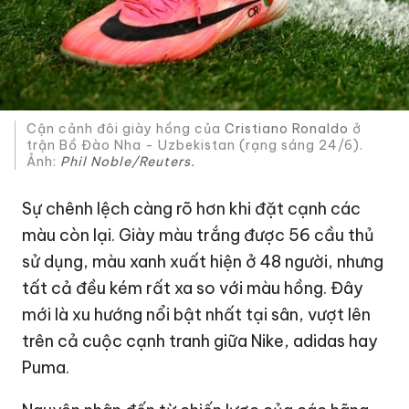
Cận cảnh đôi giày hồng của
Cristiano Ronaldo
ở
trận Bồ Đào Nha - Uzbekistan (rạng sáng 24/6).
Ảnh:
Phil Noble/Reuters.
Sự chênh lệch càng rõ hơn khi đặt cạnh các
màu còn lại. Giày màu trắng được 56 cầu thủ
sử dụng, màu xanh xuất hiện ở 48 người, nhưng
tất cả đều kém rất xa so với màu hồng. Đây
mới là xu hướng nổi bật nhất tại sân, vượt lên
trên cả cuộc cạnh tranh giữa Nike, adidas hay
Puma.