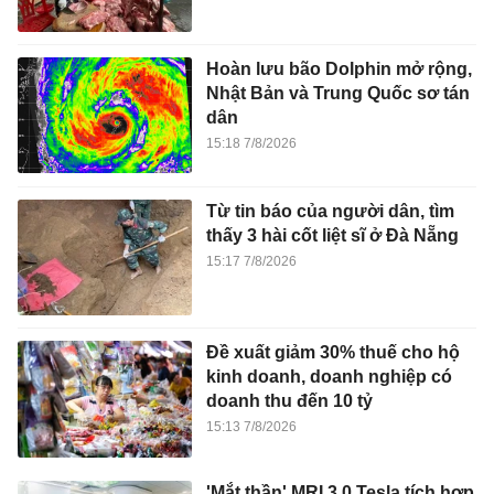
Hoàn lưu bão Dolphin mở rộng,
Nhật Bản và Trung Quốc sơ tán
dân
15:18 7/8/2026
Từ tin báo của người dân, tìm
thấy 3 hài cốt liệt sĩ ở Đà Nẵng
15:17 7/8/2026
Đề xuất giảm 30% thuế cho hộ
kinh doanh, doanh nghiệp có
doanh thu đến 10 tỷ
15:13 7/8/2026
'Mắt thần' MRI 3.0 Tesla tích hợp