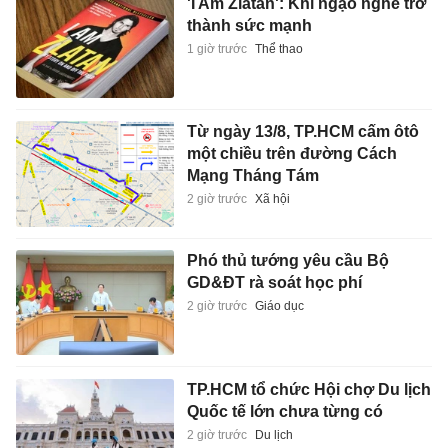
'I Am Zlatan': Khi ngạo nghễ trở
thành sức mạnh
1 giờ trước
Thể thao
Từ ngày 13/8, TP.HCM cấm ôtô
một chiều trên đường Cách
Mạng Tháng Tám
2 giờ trước
Xã hội
Phó thủ tướng yêu cầu Bộ
GD&ĐT rà soát học phí
2 giờ trước
Giáo dục
TP.HCM tổ chức Hội chợ Du lịch
Quốc tế lớn chưa từng có
2 giờ trước
Du lịch