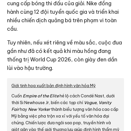
cung cấp bóng thi đấu của giải. Nike đồng
hành cùng 12 đội tuyển quốc gia và triển khai
nhiều chiến dịch quảng bá trên phạm vi toàn
cầu.
Tuy nhiên, nếu xét riêng về màu sắc, cuộc đua
gần như đã có kết quả khi màu hồng đang
thống trị World Cup 2026, còn giày đen dần
lùi vào hậu trường.
Giới tinh hoa xuất bản định hình văn hóa Mỹ
Cuốn
Empire of the Elite
hé lộ cách Condé Nast, dưới
thời Si Newhouse Jr, biến các tạp chí
Vogue, Vanity
Fair
hay
New Yorker
thành biểu tượng văn hóa cao cấp
Mỹ bằng việc pha trộn xa xỉ với yếu tố văn hóa đại
chúng. Chiến lược đưa ngôi sao pop, truyền hình và
giật gân vào thế giới thượng lưu giúp định hình thẩm mỹ