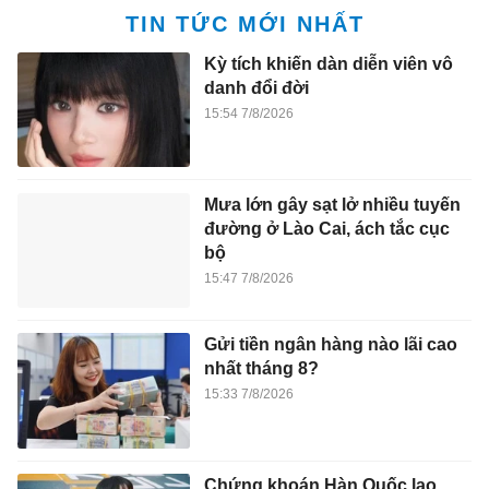
TIN TỨC MỚI NHẤT
Kỳ tích khiến dàn diễn viên vô
danh đổi đời
15:54 7/8/2026
Mưa lớn gây sạt lở nhiều tuyến
đường ở Lào Cai, ách tắc cục
bộ
15:47 7/8/2026
Gửi tiền ngân hàng nào lãi cao
nhất tháng 8?
15:33 7/8/2026
Chứng khoán Hàn Quốc lao