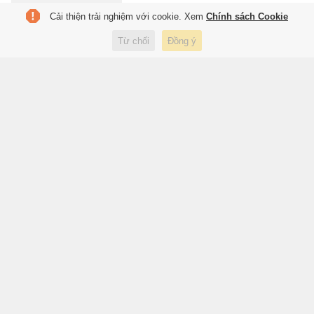
Cải thiện trải nghiệm với cookie. Xem
Chính sách Cookie
Thấy gì từ 'bữa ăn lành mạnh
Từ chối
Đồng ý
nhất thế giới'?
2 giờ trước
Đời sống
Tài xế công nghệ đóng thuế
TNCN như thế nào?
2 giờ trước
Kinh doanh
Vinicius và thương vụ có thể
đảo chiều quyền lực Premier
League
2 giờ trước
Thể thao
Maserati đã sai với động cơ V8?