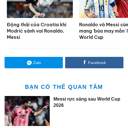
Động thái của Croatia khi
Ronaldo và Messi cù
Modrić sánh vai Ronaldo,
mang 'bùa may mắn' l
Messi
World Cup
Zalo
Facebook
BẠN CÓ THỂ QUAN TÂM
Messi rực sáng sau World Cup
2026