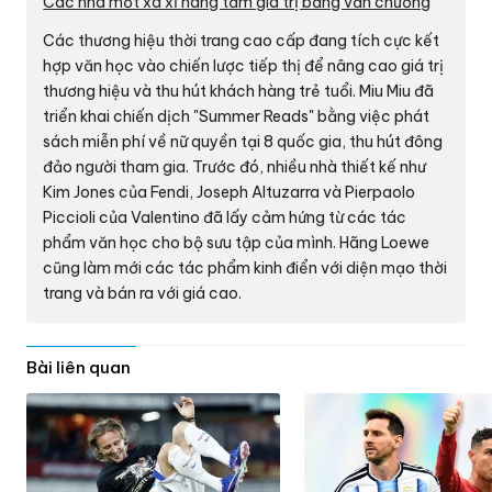
Các nhà mốt xa xỉ nâng tầm giá trị bằng văn chương
Các thương hiệu thời trang cao cấp đang tích cực kết
hợp văn học vào chiến lược tiếp thị để nâng cao giá trị
thương hiệu và thu hút khách hàng trẻ tuổi. Miu Miu đã
triển khai chiến dịch "Summer Reads" bằng việc phát
sách miễn phí về nữ quyền tại 8 quốc gia, thu hút đông
đảo người tham gia. Trước đó, nhiều nhà thiết kế như
Kim Jones của Fendi, Joseph Altuzarra và Pierpaolo
Piccioli của Valentino đã lấy cảm hứng từ các tác
phẩm văn học cho bộ sưu tập của mình. Hãng Loewe
cũng làm mới các tác phẩm kinh điển với diện mạo thời
trang và bán ra với giá cao.
Bài liên quan