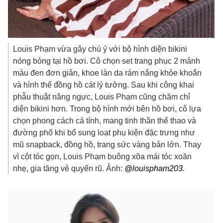
Louis Phạm vừa gây chú ý với bộ hình diện bikini
nóng bỏng tại hồ bơi. Cô chọn set trang phục 2 mảnh
màu đen đơn giản, khoe làn da rám nắng khỏe khoắn
và hình thể đồng hồ cát lý tưởng. Sau khi công khai
phẫu thuật nâng ngực, Louis Phạm cũng chăm chỉ
diện bikini hơn. Trong bộ hình mới bên hồ bơi, cô lựa
chọn phong cách cá tính, mang tinh thần thể thao và
đường phố khi bổ sung loạt phụ kiện đặc trưng như
mũ snapback, đồng hồ, trang sức vàng bản lớn. Thay
vì cột tóc gọn, Louis Phạm buông xõa mái tóc xoăn
nhẹ, gia tăng vẻ quyến rũ. Ảnh:
@louispham203.