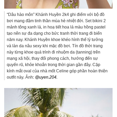
“Dâu hào môn” Khánh Huyền 2k4 ghi điểm với bộ đồ
bơi mang đậm tinh thần mùa hè nhiệt đới. Set bikini 2
mảnh tông xanh lá, in hoạ tiết hoa lá màu hồng pastel
tạo nên sự đa dạng cho bức tranh thời trang đi biển
năm nay. Khánh Huyền khoe khéo hình thể lý tưởng
và làn da nâu sexy khi mặc đồ bơi. Tín đồ thời trang
này từng khoe quá trình đi nhuộm da (tanning) trên
mạng xã hội, thay đổi phong cách, hướng đến sự
quyến rũ, khỏe khoắn trong thời gian gần đây. Cặp
kính mắt oval của nhà mốt Celine góp phần hoàn thiện
outfit này. Ảnh:
@uyen.204.