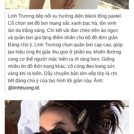
Linh Trương tiếp nối xu hướng diện bikini tông pastel.
Cô chọn set đồ bơi mang sắc xanh bạc hà, tôn vinh
làn da trắng sáng. Chi tiết vải đan chéo trên áo ngực
và quần bơi gia tăng điểm nhấn cho bộ đồ đơn giản.
Đáng chú ý, Linh Trương chọn quần bơi cạp cao, giúp
tạo hiệu ứng thị giác thu gọn ở phần eo, khiến đường
cong cơ thể người mặc hiện ra rõ ràng hơn. Giống
nhiều tín đồ thời trang khác, cô cũng đeo trang sức
vàng khi ra biển. Dây chuyền bản lớn xếp lớp là chi
tiết đáng chú ý của tạo hình tối giản này. Ảnh:
@linhtruong.ld.