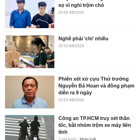
sọ vì nghi trộm chó
20:56 9/8/2026
Nghề phải 'chi' nhiều
20:53 9/8/2026
Phiên xét xử cựu Thứ trưởng
Nguyễn Bá Hoan và đồng phạm
diễn ra 9 ngày
20:53 9/8/2026
Công an TP.HCM truy xét thần
tốc, bắt nhóm trộm xe máy liên
tỉnh
2 giờ trước
Pháp luật