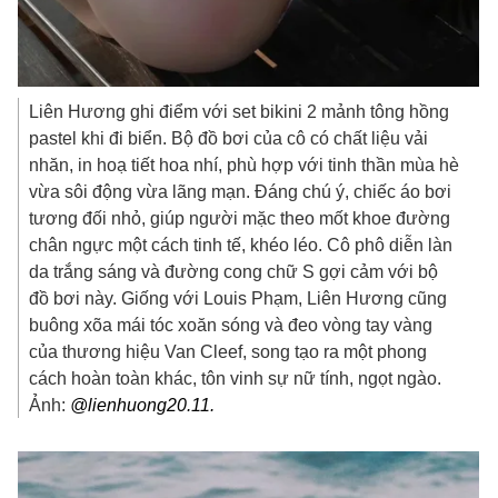
Liên Hương ghi điểm với set bikini 2 mảnh tông hồng
pastel khi đi biển. Bộ đồ bơi của cô có chất liệu vải
nhăn, in hoạ tiết hoa nhí, phù hợp với tinh thần mùa hè
vừa sôi động vừa lãng mạn. Đáng chú ý, chiếc áo bơi
tương đối nhỏ, giúp người mặc theo mốt khoe đường
chân ngực một cách tinh tế, khéo léo. Cô phô diễn làn
da trắng sáng và đường cong chữ S gợi cảm với bộ
đồ bơi này. Giống với Louis Phạm, Liên Hương cũng
buông xõa mái tóc xoăn sóng và đeo vòng tay vàng
của thương hiệu Van Cleef, song tạo ra một phong
cách hoàn toàn khác, tôn vinh sự nữ tính, ngọt ngào.
Ảnh:
@lienhuong20.11.