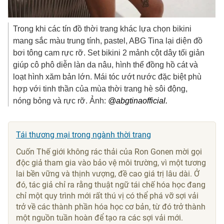
Trong khi các tín đồ thời trang khác lựa chọn bikini
mang sắc màu trung tính, pastel, ABG Tina lại diện đồ
bơi tông cam rực rỡ. Set bikini 2 mảnh cột dây tối giản
giúp cô phô diễn làn da nâu, hình thể đồng hồ cát và
loạt hình xăm bản lớn. Mái tóc ướt nước đặc biệt phù
hợp với tinh thần của mùa thời trang hè sôi động,
nóng bỏng và rực rỡ. Ảnh:
@abgtinaofficial.
Tái thương mại trong ngành thời trang
Cuốn Thế giới không rác thải của Ron Gonen mời gọi
độc giả tham gia vào bảo vệ môi trường, vì một tương
lai bền vững và thịnh vượng, đề cao giá trị lâu dài. Ở
đó, tác giả chỉ ra rằng thuật ngữ tái chế hóa học đang
chỉ một quy trình mới rất thú vị có thể phá vỡ sợi vải
trở về các thành phần hóa học cơ bản, từ đó trở thành
một nguồn tuần hoàn để tạo ra các sợi vải mới.