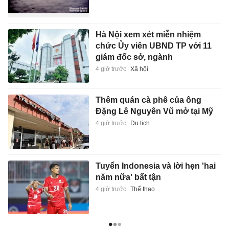
Hà Nội xem xét miễn nhiệm
chức Ủy viên UBND TP với 11
giám đốc sở, ngành
4 giờ trước
Xã hội
Thêm quán cà phê của ông
Đặng Lê Nguyên Vũ mở tại Mỹ
4 giờ trước
Du lịch
Tuyển Indonesia và lời hẹn 'hai
năm nữa' bất tận
4 giờ trước
Thể thao