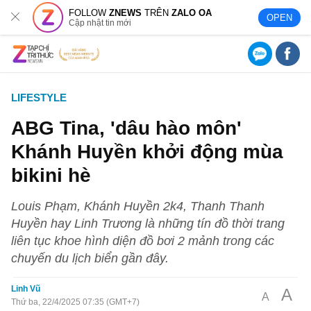
FOLLOW
ZNEWS
TRÊN
ZALO OA
OPEN
Cập nhật tin mới
LIFESTYLE
ABG Tina, 'dâu hào môn'
Khánh Huyền khởi động mùa
bikini hè
Louis Phạm, Khánh Huyền 2k4, Thanh Thanh
Huyền hay Linh Trương là những tín đồ thời trang
liên tục khoe hình diện đồ bơi 2 mảnh trong các
chuyến du lịch biển gần đây.
Linh Vũ
A
A
Thứ ba, 22/4/2025 07:35 (GMT+7)