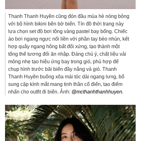
Thanh Thanh Huyền cũng đón đầu mùa hè nóng bỏng
với bộ hình bikini bên bờ biển. Tín đồ thời trang này
lựa chọn set đồ bơi tông vàng pastel bay bổng. Chiếc
áo bơi ngang ngực nối liền với phần tay bèo nhún, kết
hợp quây ngang hông bất đối xứng, tạo thành một
tổng thể tương đối ăn nhập. Đáng chú ý, chất liệu vải
mỏng nhẹ tạo hiệu ứng bay trong gió, phù hợp để
chụp hình trước bãi biển đầy nắng và gió. Thanh
Thanh Huyền buông xõa mái tóc dài ngang lưng, bổ
sung cặp kính mắt mang tinh thần cổ điển, tạo điểm
nhấn cho outfit đi biển. Ảnh:
@mcthanhthanhhuyen.