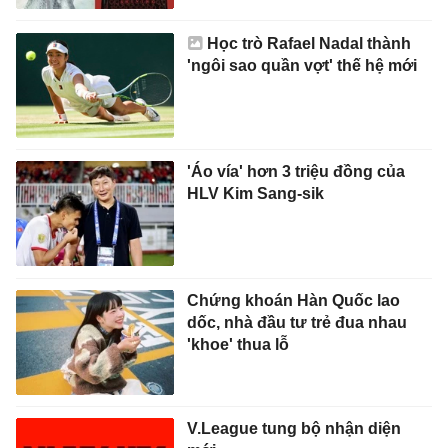
Học trò Rafael Nadal thành
'ngôi sao quần vợt' thế hệ mới
'Áo vía' hơn 3 triệu đồng của
HLV Kim Sang-sik
Chứng khoán Hàn Quốc lao
dốc, nhà đầu tư trẻ đua nhau
'khoe' thua lỗ
V.League tung bộ nhận diện