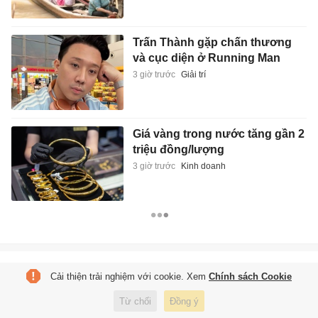
Trấn Thành gặp chấn thương
và cục diện ở Running Man
3 giờ trước
Giải trí
Giá vàng trong nước tăng gần 2
triệu đồng/lượng
3 giờ trước
Kinh doanh
Tạp chí điện tử Tri Thức
Cải thiện trải nghiệm với cookie. Xem
Chính sách Cookie
Cơ quan chủ quản: Hội Xuất bản Việt Nam
Giấy phép báo chí: số 75/GP-BTTTT và số 442/GP-BTTTT do Bộ Thông tin
Từ chối
Đồng ý
và Truyền thông cấp ngày 26/02/2020 và ngày 29/11/2023