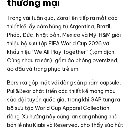
thương mại
Trong vài tuần qua, Zara liên tiếp ra mắt các
thiết kế lấy cảm hứng từ Argentina, Brazil,
Pháp, Đức, Nhật Bản, Mexico và Mỹ. H&M giới
thiệu bộ sưu tập FIFA World Cup 2026 với
khẩu hiệu “We All Play Together” (tạm dịch:
Cùng nhau ra sân), gồm áo phông oversized,
áo đấu và trang phục trẻ em.
Bershka góp mặt với dòng sản phẩm capsule,
Pull&Bear phát triển các thiết kế mang màu
sắc đội tuyển quốc gia, trong khi GAP tung ra
bộ sưu tập World Cup Apparel Collection
riêng. Xu hướng này cũng lan sang những nhà
bán lẻ như Kiabi và Reserved, cho thấy sức hút