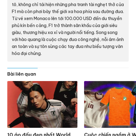
tô, không chỉ tái hiện những pha tranh tài nghẹt thở của
F1 mà còn phơi bày thế giới xa hoa phía sau đường đua.
Từ vé xem Monaco lên tới
100.000 USD
đến du thuyền
phủ kín bến cảng, F1 trở thành sân khấu của giới siêu
giàu, thương hiệu xa xỉ và người nổi tiếng. Song song
với hào quang là cuộc chạy đua công nghệ, nỗi ám ảnh
an toàn và sự tôn sùng các tay đua như biểu tượng văn
hóa đại chúng.
Bài liên quan
10 áo đấu đẹp nhất World
Cuộc chiến ngầm ở W