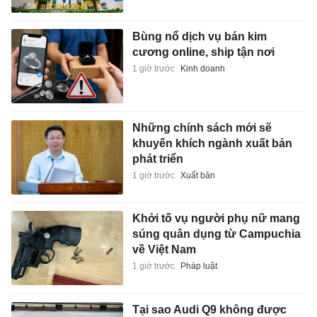
Bùng nổ dịch vụ bán kim
cương online, ship tận nơi
1 giờ trước
Kinh doanh
Những chính sách mới sẽ
khuyến khích ngành xuất bản
phát triển
1 giờ trước
Xuất bản
Khởi tố vụ người phụ nữ mang
súng quân dụng từ Campuchia
về Việt Nam
1 giờ trước
Pháp luật
Tại sao Audi Q9 không được