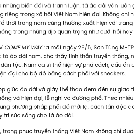
 những biến đổi và tranh luận, tà áo dài vẫn luôn
g riêng trong xã hội Việt Nam hiện đại. Không chỉ nữ
đồ thời trang nam cũng thường xuất hiện với tran
hống trong những dịp quan trọng như cưới hỏi hay l
MV
COME MY WAY
ra mắt ngày 28/5, Sơn Tùng M-T
 tà áo dài nam, cho thấy tinh thần truyền thống,
dân tộc. Nam ca sĩ thể hiện sự phá cách, dấu ấn 
iện đại cho bộ đồ bằng cách phối với sneakers.
ợp giữa áo dài và giày thể thao đem đến sự giao 
hống và hiện đại, lễ nghi và đường phố. Theo nhiều 
hững phương pháp phối đồ mới lạ, cách tân độc đ
 trì sức sống cho tà áo dài.
, trang phục truyền thống Việt Nam không chỉ được