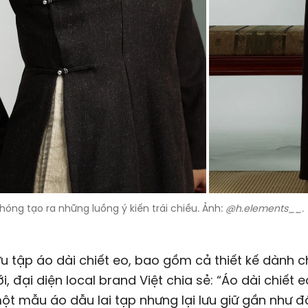
óng tạo ra những luồng ý kiến trái chiều. Ảnh:
@h.elements__.
u tập áo dài chiết eo, bao gồm cả thiết kế dành 
ới, đại diện local brand Việt chia sẻ: “Áo dài chiết 
một mẫu áo dẫu lai tạp nhưng lại lưu giữ gần như 