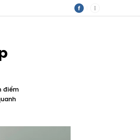
ấp
âm điểm
 quanh