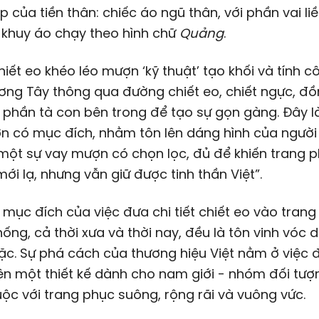
 của tiền thân: chiếc áo ngũ thân, với phần vai liề
 khuy áo chạy theo hình chữ
Quảng
.
hiết eo khéo léo mượn ‘kỹ thuật’ tạo khối và tính 
ng Tây thông qua đường chiết eo, chiết ngực, đồ
t phần tà con bên trong để tạo sự gọn gàng. Đây l
n có mục đích, nhằm tôn lên dáng hình của người
một sự vay mượn có chọn lọc, đủ để khiến trang p
mới lạ, nhưng vẫn giữ được tinh thần Việt”.
 mục đích của việc đưa chi tiết chiết eo vào tran
hống, cả thời xưa và thời nay, đều là tôn vinh vóc
ặc. Sự phá cách của thương hiệu Việt nằm ở việc 
ên một thiết kế dành cho nam giới - nhóm đối tượ
ộc với trang phục suông, rộng rãi và vuông vức.