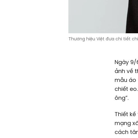
Thương hiệu Việt đưa chi tiết ch
Ngày 9/6
ảnh về t
mẫu áo d
chiết eo
ông”.
Thiết kế
mạng xã 
cách tâ