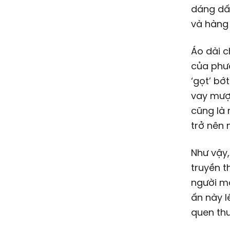
dáng dấp
và hàng
Áo dài c
của phươ
‘gọt’ bớ
vay mượ
cũng là 
trở nên 
Như vậy,
truyền t
người m
ấn này l
quen thu