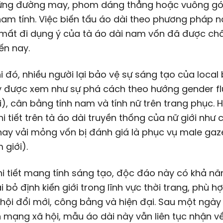
ng đường may, phom dáng thẳng hoặc vuông góc
nam tính. Việc biến tấu áo dài theo phương pháp 
 mất đi dụng ý của tà áo dài nam vốn đã được ch
ến nay.
i đó, nhiều người lại bảo vệ sự sáng tạo của local
y được xem như sự phá cách theo hướng gender flu
i), cân bằng tính nam và tính nữ trên trang phục. 
i tiết trên tà áo dài truyền thống của nữ giới như c
ay vải mỏng vốn bị đánh giá là phục vụ male gaz
 giới).
chi tiết mang tính sáng tạo, độc đáo này có khả n
i bỏ định kiến giới trong lĩnh vực thời trang, phù hợ
hội đổi mới, công bằng và hiện đại. Sau một ngày
n mạng xã hội, mẫu áo dài này vẫn liên tục nhận v