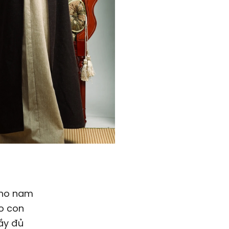
cho nam
eo con
đầy đủ