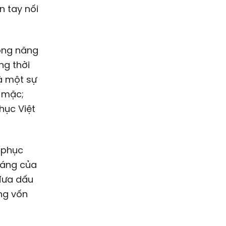
n tay nối
công năng
ng thời
à một sự
 mặc;
hục Việt
g phục
 dáng của
đưa dấu
ng vốn