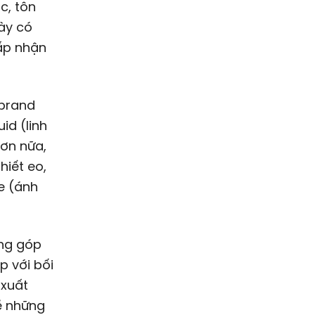
, tôn
này có
ấp nhận
 brand
id (linh
Hơn nữa,
hiết eo,
e (ánh
ăng góp
p với bối
 xuất
ề những