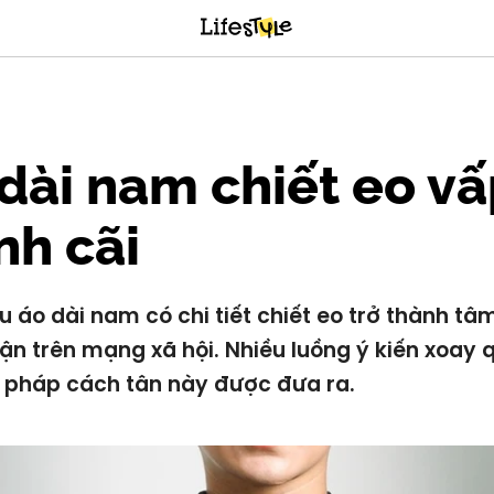
dài nam chiết eo v
nh cãi
 áo dài nam có chi tiết chiết eo trở thành t
uận trên mạng xã hội. Nhiều luồng ý kiến xoay
pháp cách tân này được đưa ra.