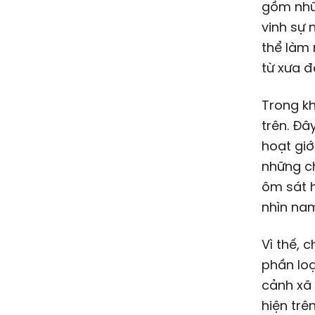
gồm nhữ
vinh sự 
thể làm
từ xưa đ
Trong kh
trên. Đâ
hoạt giớ
những ch
ôm sát h
nhìn nam
Vì thế, 
phần loạ
cảnh xã 
hiện trê