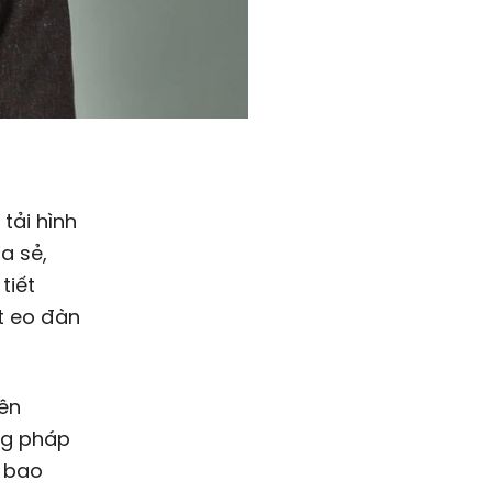
tải hình
a sẻ,
tiết
ắt eo đàn
rên
ng pháp
n bao