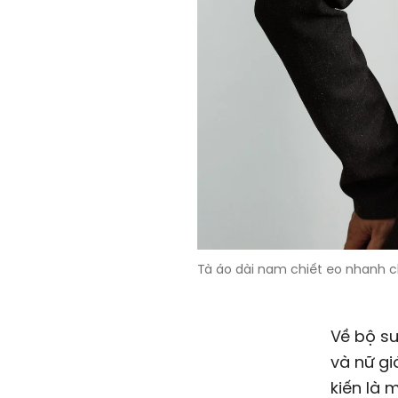
Tà áo dài nam chiết eo nhanh ch
Về bộ sư
và nữ gi
kiến là 