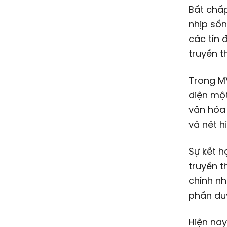
Bất chấp
nhịp sốn
các tín 
truyền t
Trong 
diện một
văn hóa 
và nét h
Sự kết h
truyền t
chính n
phần duy
Hiện nay