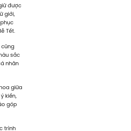
 giữ được
 giới,
g phục
ễ Tết.
P cũng
 màu sắc
cá nhân
thoa giữa
ý kiến,
áo góp
 trình