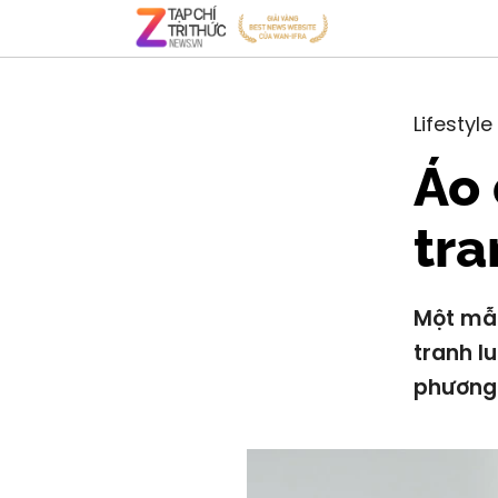
Lifestyle
Áo 
tra
Một mẫu
tranh l
phương 