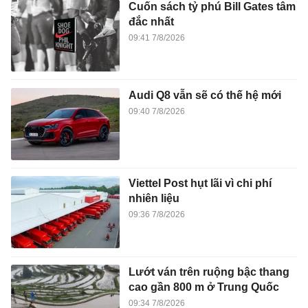
Cuốn sách tỷ phú Bill Gates tâm
đắc nhất
09:41 7/8/2026
Audi Q8 vẫn sẽ có thế hệ mới
09:40 7/8/2026
Viettel Post hụt lãi vì chi phí
nhiên liệu
09:36 7/8/2026
Lướt ván trên ruộng bậc thang
cao gần 800 m ở Trung Quốc
09:34 7/8/2026