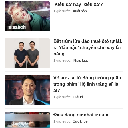
'Kiêu sa' hay 'kiêu xa'?
1 giờ trước
Xuất bản
Bắt trùm lừa đảo thuê ôtô tự lái,
ra 'đầu nậu' chuyên cho vay lãi
nặng
1 giờ trước
Pháp luật
Võ sư - tài tử đóng tướng quân
trong phim 'Hộ linh tráng sĩ' là
ai?
1 giờ trước
Giải trí
Điều đáng sợ nhất ở cúm
1 giờ trước
Sức khỏe