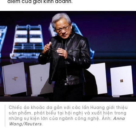
điểm của giới kinh doanh.
Chiếc áo khoác da gắn với các lần Huang giới thiệu
sản phẩm, phát biểu tại hội nghị và xuất hiện trong
những sự kiện lớn của ngành công nghệ. Ảnh:
Anna
Wang/Reuters
.