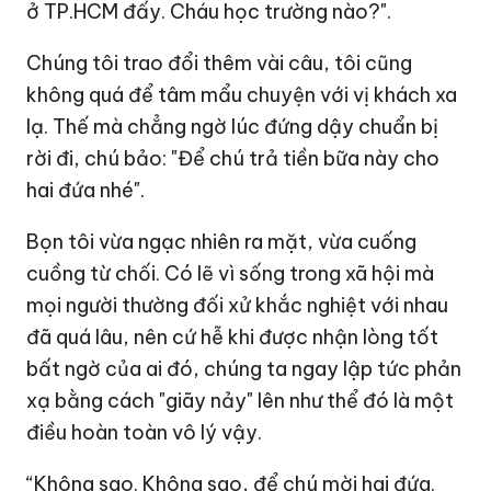
ở TP.HCM đấy. Cháu học trường nào?".
Chúng tôi trao đổi thêm vài câu, tôi cũng
không quá để tâm mẩu chuyện với vị khách xa
lạ. Thế mà chẳng ngờ lúc đứng dậy chuẩn bị
rời đi, chú bảo: "Để chú trả tiền bữa này cho
hai đứa nhé".
Bọn tôi vừa ngạc nhiên ra mặt, vừa cuống
cuồng từ chối. Có lẽ vì sống trong xã hội mà
mọi người thường đối xử khắc nghiệt với nhau
đã quá lâu, nên cứ hễ khi được nhận lòng tốt
bất ngờ của ai đó, chúng ta ngay lập tức phản
xạ bằng cách "giãy nảy" lên như thể đó là một
điều hoàn toàn vô lý vậy.
“Không sao. Không sao, để chú mời hai đứa.