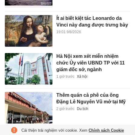
Ít ai biết kiệt tác Leonardo da
Vinci này đang được trưng bày
19:01 9/8/2026
Hà Nội xem xét miễn nhiệm
chức Ủy viên UBND TP với 11
giám đốc sở, ngành
1 giờ trước
Xã hội
Thêm quán cà phê của ông
Đặng Lê Nguyên Vũ mở tại Mỹ
2 giờ trước
Du lịch
Cải thiện trải nghiệm với cookie. Xem
Chính sách Cookie
Tuyển Indonesia và lời hẹn 'hai