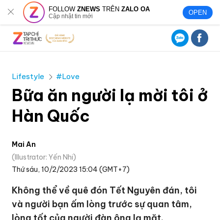
FOLLOW
ZNEWS
TRÊN
ZALO OA
OPEN
Cập nhật tin mới
Lifestyle
#Love
Bữa ăn người lạ mời tôi ở
Hàn Quốc
Mai An
Illustrator: Yến Nhi
Thứ sáu, 10/2/2023 15:04 (GMT+7)
Không thể về quê đón Tết Nguyên đán, tôi
và người bạn ấm lòng trước sự quan tâm,
lòng tốt của người đàn ông lạ mặt.