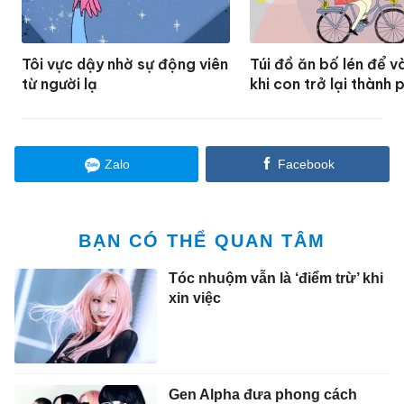
Tôi vực dậy nhờ sự động viên
Túi đồ ăn bố lén để v
từ người lạ
khi con trở lại thành 
Zalo
Facebook
BẠN CÓ THỂ QUAN TÂM
Tóc nhuộm vẫn là ‘điểm trừ’ khi
xin việc
Gen Alpha đưa phong cách