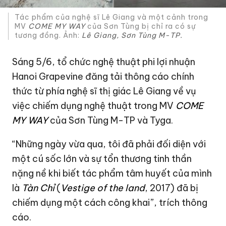
Tác phẩm của nghệ sĩ Lê Giang và một cảnh trong
MV
COME MY WAY
của Sơn Tùng bị chỉ ra có sự
tương đồng. Ảnh:
Lê Giang, Sơn Tùng M-TP
.
Sáng 5/6, tổ chức nghệ thuật phi lợi nhuận
Hanoi Grapevine đăng tải thông cáo chính
thức từ phía nghệ sĩ thị giác Lê Giang về vụ
việc chiếm dụng nghệ thuật trong MV
COME
MY WAY
của Sơn Tùng M-TP và Tyga.
“Những ngày vừa qua, tôi đã phải đối diện với
một cú sốc lớn và sự tổn thương tinh thần
nặng nề khi biết tác phẩm tâm huyết của mình
là
Tàn Chỉ
(
Vestige of the land
, 2017) đã bị
chiếm dụng một cách công khai”, trích thông
cáo.