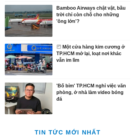
Bamboo Airways chật vật, bầu
trời chỉ còn chỗ cho những
'ông lớn'?
Một cửa hàng kim cương ở
TP.HCM mở lại, loạt nơi khác
vẫn im lìm
'Bố bỉm' TP.HCM nghỉ việc văn
phòng, ở nhà làm video bóng
đá
TIN TỨC MỚI NHẤT