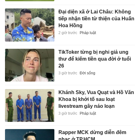
Đại diện xã ở Lai Châu: Không
tiếp nhận tiền từ thiện của Huấn
Hoa Hồng
2 giờ trước
Pháp luật
TikToker từng bị nghi giả ung
thư để kiếm tiền qua đời ở tuổi
26
3 giờ trước
Đời sống
Khánh Sky, Vua Quạt và Hồ Văn
Khoa bị khởi tố sau loạt
livestream gây náo loạn
3 giờ trước
Pháp luật
Rapper MCK dừng diễn đêm
nhạc ở TP.HCM