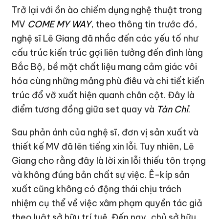
Trở lại với ồn ào chiếm dụng nghệ thuật trong
MV
COME MY WAY
, theo thông tin trước đó,
nghệ sĩ Lê Giang đã nhắc đến các yếu tố như
cấu trúc kiến trúc gợi liên tưởng đến đình làng
Bắc Bộ, bề mặt chất liệu mang cảm giác vôi
hóa cùng những mảng phù điêu và chi tiết kiến
trúc đổ vỡ xuất hiện quanh chân cột. Đây là
điểm tương đồng giữa set quay và
Tàn Chỉ
.
Sau phản ánh của nghệ sĩ, đơn vị sản xuất và
thiết kế MV đã lên tiếng xin lỗi. Tuy nhiên, Lê
Giang cho rằng đây là lời xin lỗi thiếu tôn trọng
và không đúng bản chất sự việc. Ê-kíp sản
xuất cũng không có động thái chịu trách
nhiệm cụ thể về việc xâm phạm quyền tác giả
theo luật sở hữu trí tuệ. Đến nay, chủ sở hữu