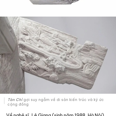
Tàn Chỉ
gợi suy ngẫm về di sản kiến trúc và ký ức
cộng đồng
Về nghệ sĩ, Lê Giang (sinh năm 1988, Hà Nội),