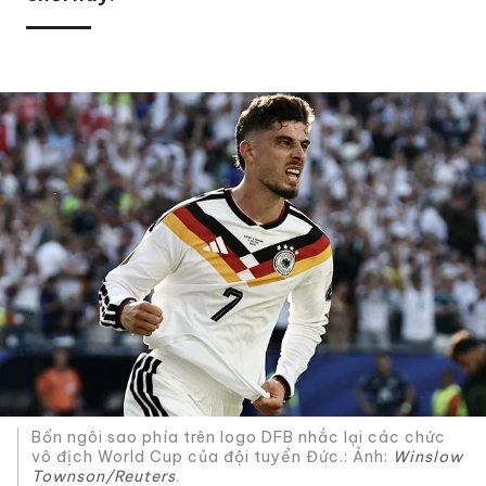
Bốn ngôi sao phía trên logo DFB nhắc lại các chức
vô địch World Cup của đội tuyển Đức.: Ảnh:
Winslow
Townson/Reuters
.