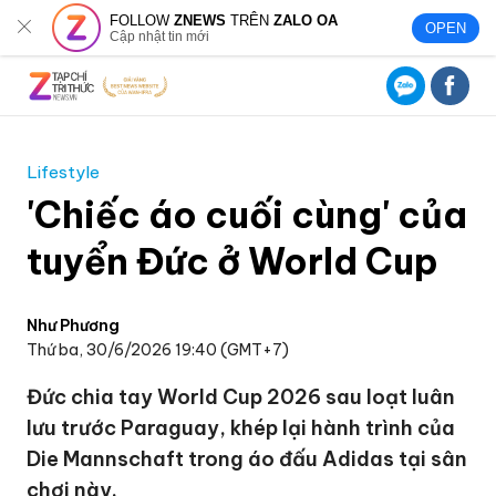
FOLLOW
ZNEWS
TRÊN
ZALO OA
OPEN
Cập nhật tin mới
Lifestyle
'Chiếc áo cuối cùng' của
tuyển Đức ở World Cup
Như Phương
Thứ ba, 30/6/2026 19:40 (GMT+7)
Đức chia tay World Cup 2026 sau loạt luân
lưu trước Paraguay, khép lại hành trình của
Die Mannschaft trong áo đấu Adidas tại sân
chơi này.