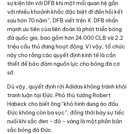
sự kiện lớn với DFB khi một mối quan hệ gắn
với nhiều khoảnh khắc đặc biệt đi đến hồi kết
sau hơn 70 năm”, DFB viết trên X. DFB nhấn
mạnh ưu tiên của liên đoàn là phát triển bóng
đá quốc gia, bao gồm hơn 24.000 CLB và 2,2
triệu cầu thủ đang hoạt động. Vì vậy, tổ chức
này cho rằng các quyết định kinh tế là cần
thiết để bảo đảm nguồn lực cho bóng đá cơ
sở.
Dù vậy, quyết định rời Adidas không tránh khỏi
tranh luận tại Đức. Phó thủ tướng Robert
Habeck cho biết ông “khó hình dung áo đấu
Đức không còn ba sọc”, đồng thời bày sự tiếc
nuối khi sắc đen - đỏ - vàng là một phần bản
sắc bóng đá Đức.