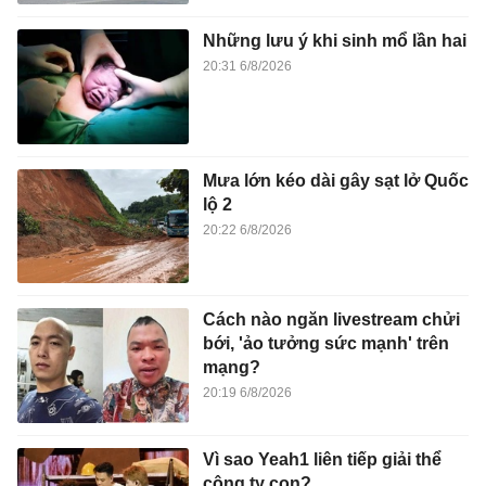
Những lưu ý khi sinh mổ lần hai
20:31 6/8/2026
Mưa lớn kéo dài gây sạt lở Quốc
lộ 2
20:22 6/8/2026
Cách nào ngăn livestream chửi
bới, 'ảo tưởng sức mạnh' trên
mạng?
20:19 6/8/2026
Vì sao Yeah1 liên tiếp giải thể
công ty con?