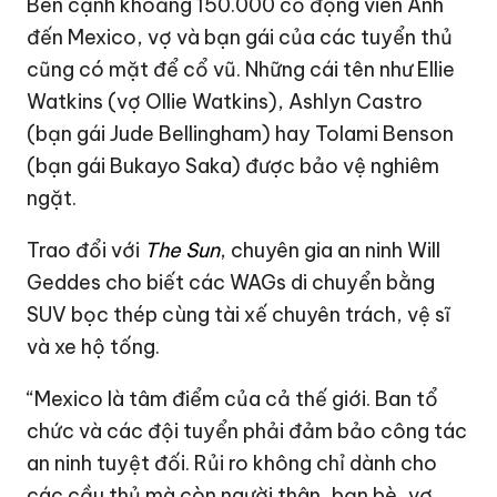
Bên cạnh khoảng 150.000 cổ động viên Anh
đến Mexico, vợ và bạn gái của các tuyển thủ
cũng có mặt để cổ vũ. Những cái tên như Ellie
Watkins (vợ Ollie Watkins), Ashlyn Castro
(bạn gái Jude Bellingham) hay Tolami Benson
(bạn gái Bukayo Saka) được bảo vệ nghiêm
ngặt.
Trao đổi với
The Sun
, chuyên gia an ninh Will
Geddes cho biết các WAGs di chuyển bằng
SUV bọc thép cùng tài xế chuyên trách, vệ sĩ
và xe hộ tống.
“Mexico là tâm điểm của cả thế giới. Ban tổ
chức và các đội tuyển phải đảm bảo công tác
an ninh tuyệt đối. Rủi ro không chỉ dành cho
các cầu thủ mà còn người thân, bạn bè, vợ