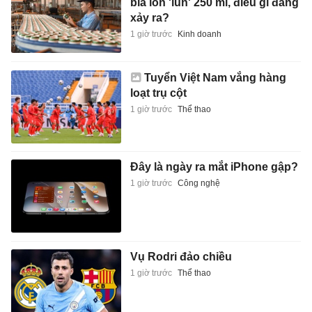
bia lon 'lùn' 250 ml, điều gì đang
xảy ra?
1 giờ trước
Kinh doanh
Tuyển Việt Nam vắng hàng
loạt trụ cột
1 giờ trước
Thể thao
Đây là ngày ra mắt iPhone gập?
1 giờ trước
Công nghệ
Vụ Rodri đảo chiều
1 giờ trước
Thể thao