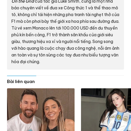
On the Grid
của tác giả Luke Smith, cũng là một nhà
báo chuyên viết về đua xe Công thức 1 và thể thao mô
tô, không chỉ tái hiện những pha tranh tài nghẹt thở của
F1 mà còn phơi bày thế giới xa hoa phía sau đường đua.
Từ vé xem Monaco lên tới
100.000 USD
đến du thuyền
phủ kín bến cảng, F1 trở thành sân khấu của giới siêu
giàu, thương hiệu xa xỉ và người nổi tiếng. Song song
với hào quang là cuộc chạy đua công nghệ, nỗi ám ảnh
an toàn và sự tôn sùng các tay đua như biểu tượng văn
hóa đại chúng.
Bài liên quan