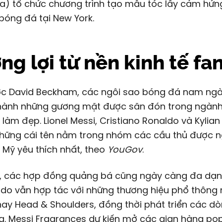
ia) tổ chức chương trình tạo mẫu tóc lấy cảm hứn
bóng đá tại New York.
g lợi từ nền kinh tế fa
ớc
David Beckham
, các ngôi sao bóng đá nam ng
thành những gương mặt được săn đón trong ngành
 làm đẹp. Lionel Messi, Cristiano Ronaldo và Kyli
 những cái tên nằm trong nhóm các cầu thủ được n
Mỹ yêu thích nhất, theo
YouGov
.
, các hợp đồng quảng bá cũng ngày càng đa dạn
ldo vẫn hợp tác với những thương hiệu phổ thông
 hay Head & Shoulders, đồng thời phát triển các d
g. Messi Fragrances dự kiến mở các gian hàng pop