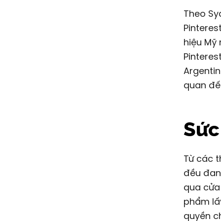
Theo Sy
Pinteres
hiệu Mỹ 
Pinteres
Argentin
quan đế
Sức
Từ các 
đều đan
qua cửa 
phẩm lấ
quyền ch