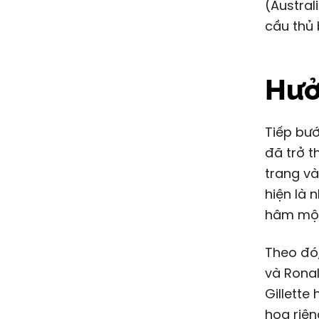
(Austral
cầu thủ 
Hưởn
Tiếp bư
đã trở 
trang và
hiện là
hâm mộ 
Theo đó
và Rona
Gillette
hoa riên