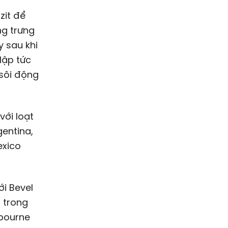
zit để
g trưng
 sau khi
lập tức
 sôi động
với loạt
entina,
exico
i Bevel
 trong
lbourne