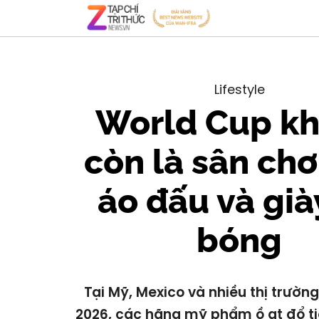
Lifestyle
World Cup k
còn là sân chơ
áo đấu và già
bóng
Tại Mỹ, Mexico và nhiều thị trườn
2026, các hãng mỹ phẩm ồ ạt đổ t