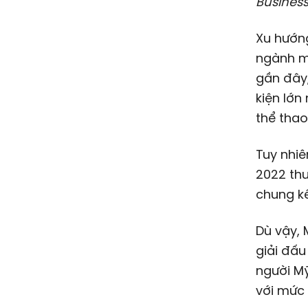
Business
Xu hướn
ngành m
gần đây,
kiện lớ
thể thao
Tuy nhiê
2022 thu
chung kế
Dù vậy, 
giải đấu
người Mỹ
với mức 