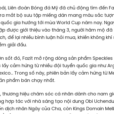
ái, Liên đoàn Bóng đá Mỹ đã chủ động tìm đến Fa
 ra mắt bộ sưu tập miếng dán mang màu sắc tượn
 quốc gia hướng tới mùa World Cup năm nay. Ngay
ập được giới thiệu vào tháng 3, người hâm mộ đã 
ch, để lại nhiều bình luận hỏi mua, khiến không khí
ềm giải đấu.
n sốt đó, Fazit mở rộng dòng sản phẩm Speckles 
lấy cảm hứng từ nhiều đội tuyển quốc gia như Arg
Mexico… Trong số này, phiên bản lấy cảm hứng từ M
sản phẩm bán chạy nhất.
, thương hiệu chăm sóc cá nhân dành cho nam giớ
g hợp tác với nhà sáng tạo nội dung Obi Uchendu
ến dịch nhân Ngày của Cha, còn Kings Domain Me