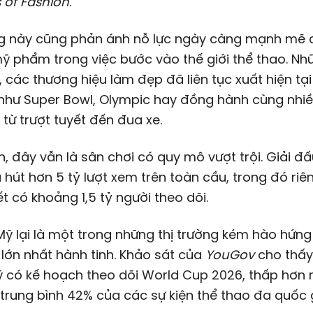
 of Fashion
.
g này cũng phản ánh nỗ lực ngày càng mạnh mẽ 
ỹ phẩm trong việc bước vào thế giới thể thao. N
 các thương hiệu làm đẹp đã liên tục xuất hiện tại
n như Super Bowl, Olympic hay đồng hành cùng nhi
 từ trượt tuyết đến đua xe.
n, đây vẫn là sân chơi có quy mô vượt trội. Giải 
 hút hơn 5 tỷ lượt xem trên toàn cầu, trong đó riê
t có khoảng 1,5 tỷ người theo dõi.
Mỹ lại là một trong những thị trường kém hào hứng
 lớn nhất hành tinh. Khảo sát của
YouGov
cho thấy
 có kế hoạch theo dõi World Cup 2026, thấp hơn 
trung bình 42% của các sự kiện thể thao đa quốc g