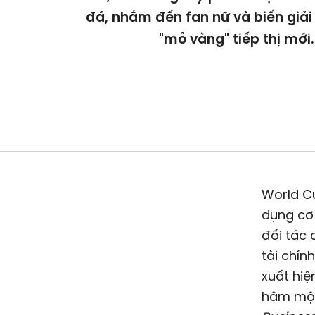
đá, nhắm đến fan nữ và biến giả
"mỏ vàng" tiếp thị mới.
World Cu
dụng cơ 
đối tác 
tài chí
xuất hiệ
hâm mộ 