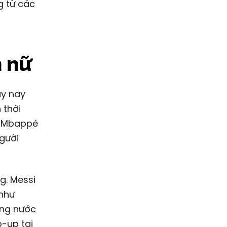
g từ các
n nữ
ày nay
 thời
an Mbappé
gười
g. Messi
 như
òng nước
-up tại