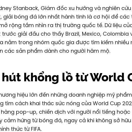
dney Stanback, Giám đốc xu hướng và nghiên cứu 
t, giải bóng đá lớn nhất hành tinh là cơ hội để các
mở rộng tầm nhìn ra thị trường quốc tế. Dữ liệu củ
t trước giải đấu cho thấy Brazil, Mexico, Colombia 
a nằm trong nhóm quốc gia được tìm kiếm nhiều n
n các sản phẩm dành cho người hâm mộ.
 hút khổng lồ từ World
thương hiệu lớn đến những doanh nghiệp mỹ phẩm
g tìm cách khai thác sức nóng của World Cup 20
hàng pop-up, chiến dịch với người nổi tiếng hoặc
y cảm hứng từ bóng đá, ngay cả khi không sở hữu
ính thức từ FIFA.