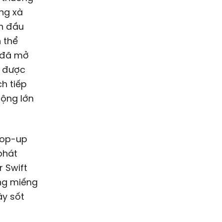
ng xà
ần đầu
n thể
c đã mở
á được
h tiếp
rộng lớn
pop-up
phát
r Swift
ững miếng
ây sốt