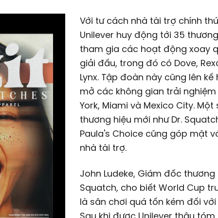
Với tư cách nhà tài trợ chính thứ
Unilever huy động tới 35 thương
tham gia các hoạt động xoay 
giải đấu, trong đó có Dove, Re
Lynx. Tập đoàn này cũng lên kế
mở các không gian trải nghiệm
York, Miami và Mexico City. Một
thương hiệu mới như Dr. Squatc
Paula's Choice cũng góp mặt với
nhà tài trợ.
John Ludeke, Giám đốc thương h
Squatch, cho biết World Cup tr
là sân chơi quá tốn kém đối với
Sau khi được Unilever thâu tóm