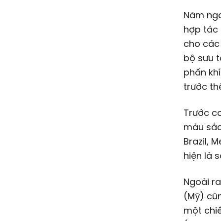
Năm ngo
hợp tác
cho các
bộ sưu t
phấn khí
trước th
Trước cơ
màu sắc 
Brazil, 
hiện là 
Ngoài ra
(Mỹ) cũn
một chi