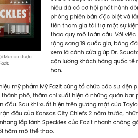
hiệu đã có cơ hội phát hành dò
phòng phiên bản đặc biệt và l
tiên tham gia tài trợ một sự kiệ
thao quy mô toàn cầu. Với việ
rộng sang 19 quốc gia, bóng đ
xem là cánh cửa giúp Dr. Squatc
ội Mexico được
cận lượng khách hàng quốc tế 
Fazit.
hơn.
hiệu mỹ phẩm Mỹ Fazit cũng tổ chức các sự kiện 
u thành phố, thậm chí xuất hiện ở những quán bar 
n đấu. Sau khi xuất hiện trên gương mặt của Taylo
trận đấu của Kansas City Chiefs 2 năm trước, nh
nhang lấp lánh Speckles của Fazit nhanh chóng g
ới hâm mộ thể thao.