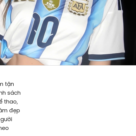
m tận
anh sách
ể thao,
làm đẹp
người
heo