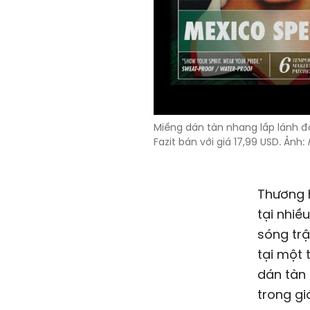
Miếng dán tàn nhang lấp lánh đ
Fazit bán với giá
17,99 USD
. Ảnh:
Thương 
tại nhiề
sóng trậ
tại một 
dán tàn 
trong gi