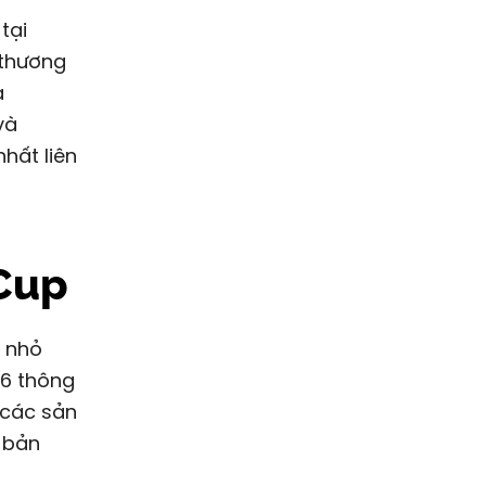
tại
 thương
a
và
hất liên
 Cup
 nhỏ
26 thông
 các sản
 bản