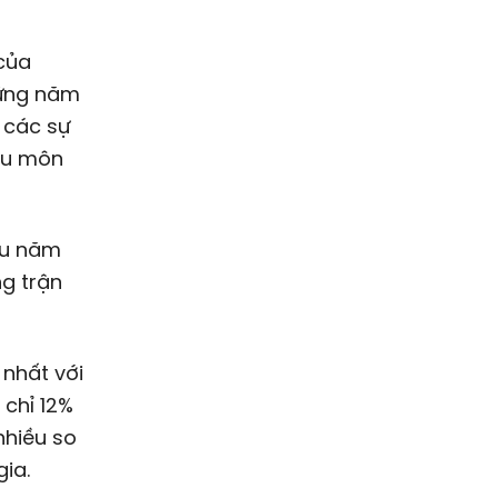
của
hững năm
 các sự
ều môn
đấu năm
ng trận
 nhất với
 chỉ 12%
nhiều so
ia.