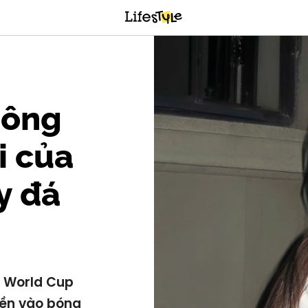
hông
i của
y đá
g World Cup
iền vào bóng