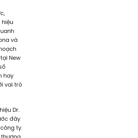
c,
 hiệu
quanh
xona và
 hoạch
 tại New
 số
h hay
 vai trò
iệu Dr.
ước đây
 công ty.
, thương