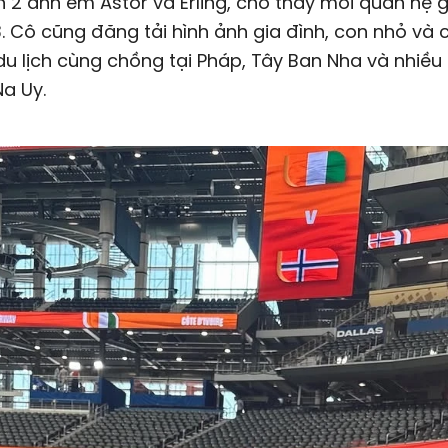
 2 anh em Astor và Erling, cho thấy mối quan hệ 
. Cô cũng đăng tải hình ảnh gia đình, con nhỏ và 
u lịch cùng chồng tại Pháp, Tây Ban Nha và nhiều
a Uy.