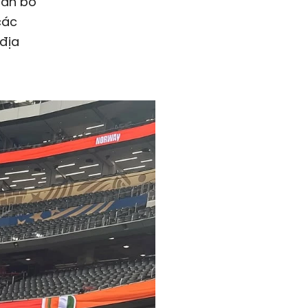
gắn bó
các
 địa