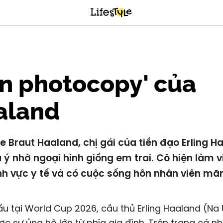
n photocopy' của
aland
le Braut Haaland, chị gái của tiền đạo Erling H
 ý nhờ ngoại hình giống em trai. Cô hiện làm v
ĩnh vực y tế và có cuộc sống hôn nhân viên mã
ấu tại
World Cup 2026
, cầu thủ Erling Haaland (Na
c sự ủng hộ lớn từ phía gia đình. Trên trang cá nh