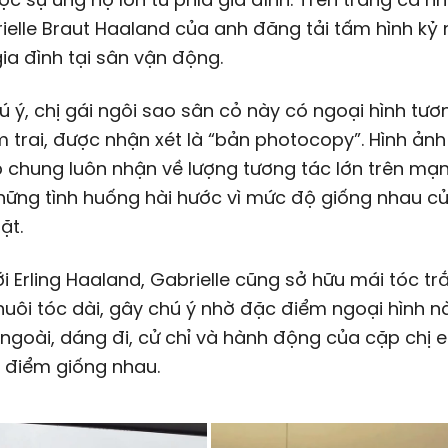
ielle Braut Haaland của anh đăng tải tấm hình kỷ
ia đình tại sân vận động.
 ý, chị gái ngôi sao sân cỏ này có ngoại hình tươ
 trai, được nhận xét là “bản photocopy”. Hình ảnh
chung luôn nhận về lượng tương tác lớn trên mạn
hững tình huống hài hước vì mức độ giống nhau củ
ặt.
i Erling Haaland, Gabrielle cũng sở hữu mái tóc tr
nuôi tóc dài, gây chú ý nhờ đặc điểm ngoại hình n
ngoài, dáng đi, cử chỉ và hành động của cặp chị
 điểm giống nhau.