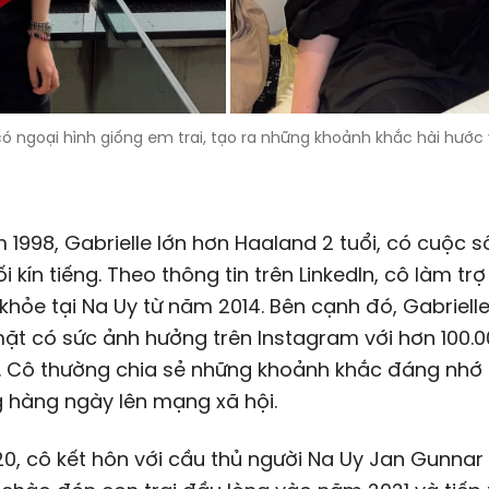
 có ngoại hình giống em trai, tạo ra những khoảnh khắc hài hướ
 1998, Gabrielle lớn hơn Haaland 2 tuổi, có cuộc 
i kín tiếng. Theo thông tin trên LinkedIn, cô làm tr
khỏe tại Na Uy từ năm 2014. Bên cạnh đó, Gabrielle
t có sức ảnh hưởng trên Instagram với hơn 100.0
i. Cô thường chia sẻ những khoảnh khắc đáng nhớ
 hàng ngày lên mạng xã hội.
, cô kết hôn với cầu thủ người Na Uy Jan Gunnar 