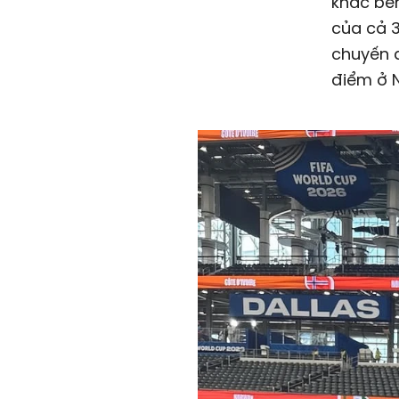
khắc bên
của cả 3
chuyến d
điểm ở N