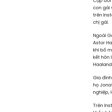
Cặp đôi 
con gái 
trên Ins
chị gái.
Ngoài Ga
Astor Ha
khi bố m
kết hôn 
Haaland
Gia đình
họ Jonat
nghiệp, 
Trên Ins