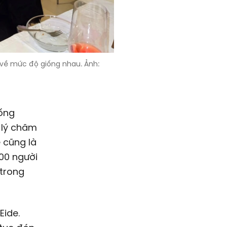
c về mức độ giống nhau. Ảnh:
sống
ợ lý chăm
 cũng là
00 người
 trong
Eide.