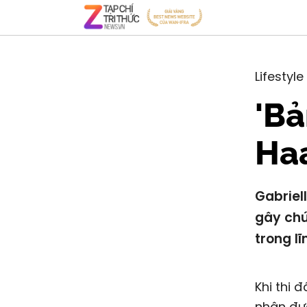
Lifestyle
'Bả
Ha
Gabriel
gây chú
trong l
Khi thi đ
nhận đượ