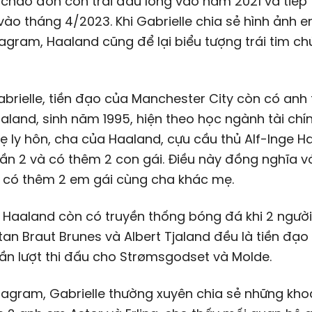
chào đón con trai đầu lòng vào năm 2021 và tiếp
vào tháng 4/2023. Khi Gabrielle chia sẻ hình ảnh 
tagram, Haaland cũng để lại biểu tượng trái tim 
brielle, tiền đạo của Manchester City còn có anh 
aland, sinh năm 1995, hiện theo học ngành tài chí
ẹ ly hôn, cha của Haaland, cựu cầu thủ Alf-Inge H
lần 2 và có thêm 2 con gái. Điều này đồng nghĩa vớ
 có thêm 2 em gái cùng cha khác mẹ.
 Haaland còn có truyền thống bóng đá khi 2 ngườ
an Braut Brunes và Albert Tjaland đều là tiền đạ
lần lượt thi đấu cho Strømsgodset và Molde.
tagram, Gabrielle thường xuyên chia sẻ những kh