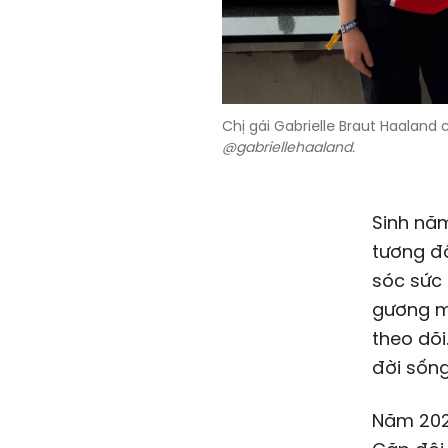
Chị gái Gabrielle Braut Haaland
@gabriellehaaland.
Sinh năm
tương đố
sóc sức 
gương mặ
theo dõ
đời sống
Năm 2020