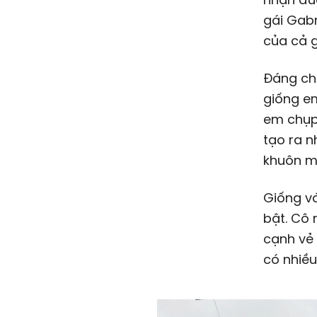
gái Gabr
của cả g
Đáng chú
giống em
em chụp 
tạo ra n
khuôn m
Giống vớ
bật. Cô 
cạnh vẻ 
có nhiều