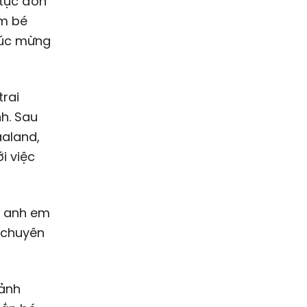
 tục đón
em bé
chúc mừng
trai
nh. Sau
aaland,
i việc
i anh em
o chuyên
oảnh