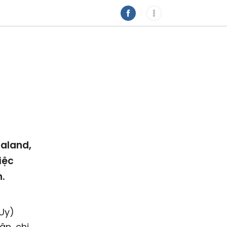
aaland,
iệc
n.
 Uy)
ân, chị