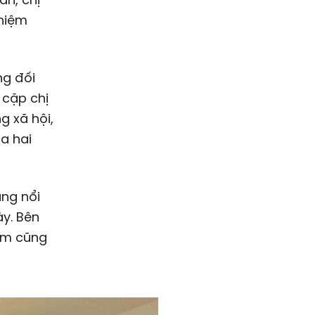
 niệm
ng đối
 cặp chị
g xã hội,
a hai
ắng nổi
ày. Bên
 em cũng