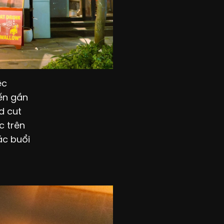
ệc
đến gần
d cut
c trên
ác buổi