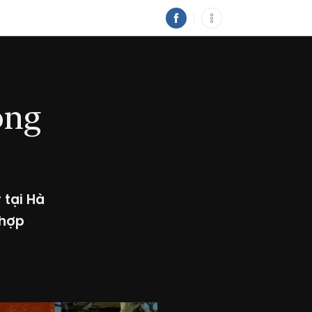
ống
 tại Hà
 hợp