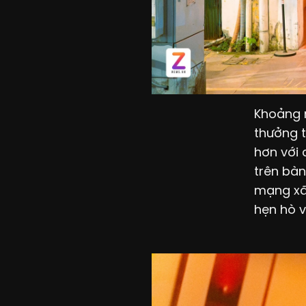
Khoảng n
thưởng t
hơn với
trên bàn
mạng xã 
hẹn hò v