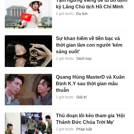
Tạm ngừng viếng để tu bổ định
kỳ Lăng Chủ tịch Hồ Chí Minh
2 giờ trước
Du lịch
Sự khan hiếm về tiền bạc và
thời gian làm con người ‘kém
sáng suốt’
2 giờ trước
Sách hay
Quang Hùng MasterD và Xuân
Định K.Y sau thời gian mâu
thuẫn
2 giờ trước
Giải trí
Thủ đoạn lôi kéo tham gia 'Hội
Thánh Đức Chúa Trời Mẹ'
2 giờ trước
Pháp luật