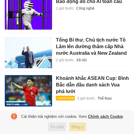
Báo động đỏ cho AI toàn cầu
2 giờ trước
Công nghệ
Tổng Bí thư, Chủ tịch nước Tô
Lâm lên đường thăm cấp Nhà
nước Australia và New Zealand
2 giờ trước
Xã hội
Khoảnh khắc ASEAN Cup: Đình
Bắc dẫn đầu danh sách Vua
phá lưới
3 giờ trước
Thể thao
Cải thiện trải nghiệm với cookie. Xem
Chính sách Cookie
Cú sốc của Hà An Huy
3 giờ trước
Giải trí
Từ chối
Đồng ý