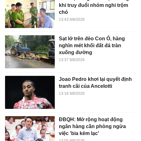
khi truy đuổi nhóm nghi trộm
chó
13:43 9/8/2026
Sạt lở trên đèo Con Ó, hàng
nghìn mét khối đất đá tràn
xuống đường
13:37 9/8/2026
Joao Pedro khơi lại quyết định
tranh cãi của Ancelotti
13:16 9/8/2026
ĐBQH: Mở rộng hoạt động
ngân hàng cần phòng ngừa
việc 'bia kèm lạc'
13:05 9/8/2026