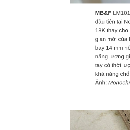
MB&F
LM101 
đầu tiên tại 
18K thay cho 
gian mới của 
bay 14 mm nổi
năng lượng gi
tay có thời l
khả năng chố
Ảnh:
Monoch