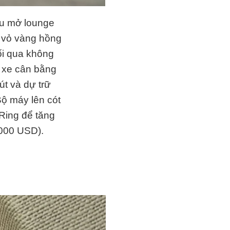
u mở lounge
g vỏ vàng hồng
ối qua không
h xe cân bằng
út và dự trữ
ộ máy lên cót
Ring để tăng
000 USD
).