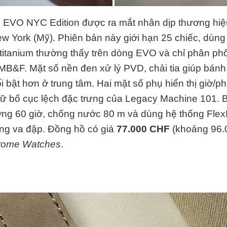
EVO NYC Edition được ra mắt nhân dịp thương hiệ
New York (Mỹ). Phiên bản này giới hạn 25 chiếc, dùn
titanium thường thấy trên dòng EVO và chỉ phân ph
MB&F. Mặt số nền đen xử lý PVD, chải tia giúp bán
 bật hơn ở trung tâm. Hai mặt số phụ hiển thị giờ/ph
ữ bố cục lệch đặc trưng của Legacy Machine 101. B
ượng 60 giờ, chống nước 80 m và dùng hệ thống Flex
ng va đập. Đồng hồ có giá
77.000 CHF
(khoảng
96.
rome Watches
.