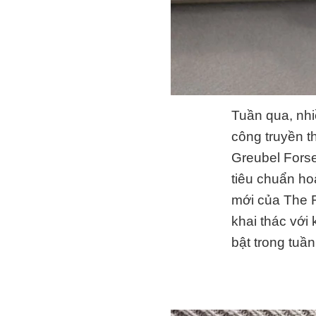
Tuần qua, nhi
công truyền th
Greubel Forse
tiêu chuẩn ho
mới của The F
khai thác với
bật trong tuầ