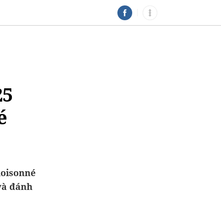
25
é
loisonné
 và đánh