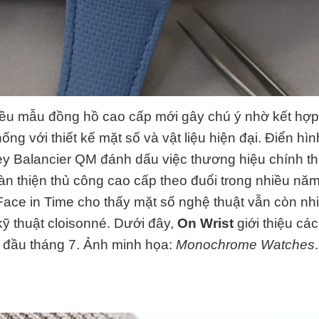
ều mẫu đồng hồ cao cấp mới gây chú ý nhờ kết hợp
ống với thiết kế mặt số và vật liệu hiện đại. Điển hì
y Balancier QM đánh dấu việc thương hiệu chính th
àn thiện thủ công cao cấp theo đuổi trong nhiều nă
ace in Time cho thấy mặt số nghệ thuật vẫn còn nh
 kỹ thuật cloisonné. Dưới đây,
On Wrist
giới thiệu cá
n đầu tháng 7. Ảnh minh họa:
Monochrome Watches
.