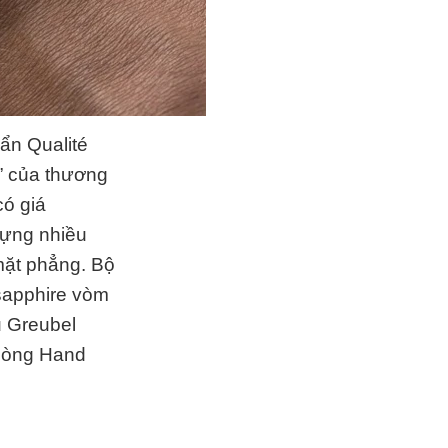
ẩn Qualité
” của thương
có giá
dựng nhiều
 mặt phẳng. Bộ
 sapphire vòm
u Greubel
 dòng Hand