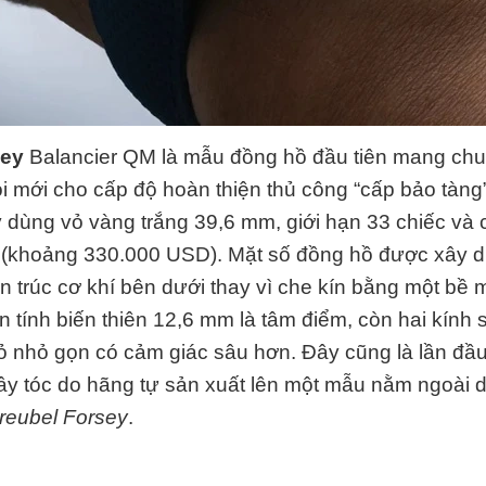
sey
Balancier QM là mẫu đồng hồ đầu tiên mang chu
i mới cho cấp độ hoàn thiện thủ công “cấp bảo tàng
 dùng vỏ vàng trắng 39,6 mm, giới hạn 33 chiếc và 
F
(khoảng
330.000 USD
). Mặt số đồng hồ được xây 
iến trúc cơ khí bên dưới thay vì che kín bằng một bề
 tính biến thiên 12,6 mm là tâm điểm, còn hai kính
ỏ nhỏ gọn có cảm giác sâu hơn. Đây cũng là lần đầ
ây tóc do hãng tự sản xuất lên một mẫu nằm ngoài
reubel Forsey
.