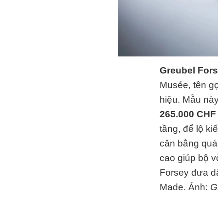
Greubel For
Musée, tên gọ
hiệu. Mẫu này
265.000 CH
tầng, để lộ k
cân bằng quán
cao giúp bộ v
Forsey đưa d
Made. Ảnh:
G